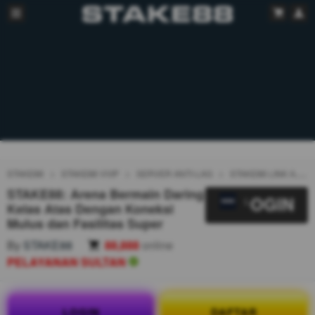
STAKE88
STAKE88 VVIP
SERVER ANTI-LAG
STAKE88 LINK ALTERNATIF
STAKE88: Arena Bermain Daring
OGIN
L
Kelas Atas Dengan Koneksi
Mulus dan Fasilitas Super
By
STAKE88
88,888
online
PELAYANAN SULTAN
LOGIN
DAFTAR