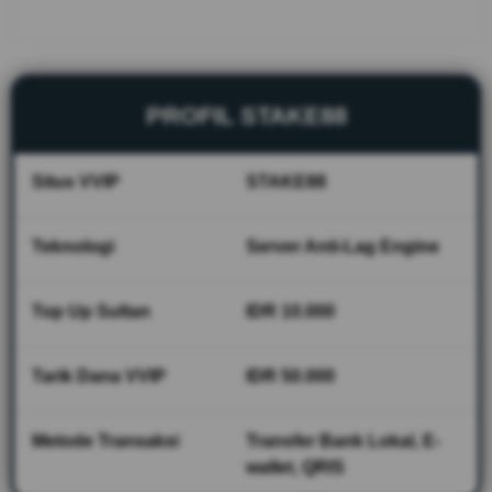
responsif.
Rasakan
kemewahan
pelayanan
sultan tanpa
PROFIL STAKE88
henti untuk
jaminan
taruhan yang
Situs VVIP
STAKE88
aman dan
eksklusif.
Teknologi
Server Anti-Lag Engine
L
i
Top Up Sultan
IDR 10.000
h
a
t
Tarik Dana VVIP
IDR 50.000
d
e
t
Metode Transaksi
Transfer Bank Lokal, E-
a
wallet, QRIS
i