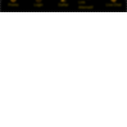
infrastruktur enkripsi dari STAKE88 menjawab
Link
Promo
Login
Daftar
Live Chat
Alternatif
keraguan saya. Link alternatifnya selalu
responsif, menjadikan pengalaman bermain jauh
lebih eksklusif dan aman.