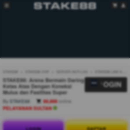
STAKE88
STAKE88 VVIP
SERVER ANTI-LAG
STAKE88 LINK ALTERNATIF
STAKE88: Arena Bermain Daring
OGIN
L
Kelas Atas Dengan Koneksi
Mulus dan Fasilitas Super
By
STAKE88
88,888
online
PELAYANAN SULTAN
LOGIN
DAFTAR