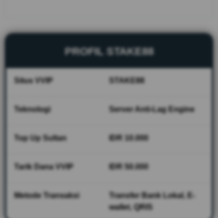
responsif.
Rasakan
kemewahan
pelayanan
sultan tanpa
PROFIL STAKE88
henti untuk
jaminan
taruhan yang
Situs VVIP
STAKE88
aman dan
eksklusif.
Teknologi
Server Anti-Lag Engine
L
i
Top Up Sultan
IDR 10.000
h
a
t
Tarik Dana VVIP
IDR 50.000
d
e
t
Metode Transaksi
Transfer Bank Lokal, E-
a
wallet, QRIS
i