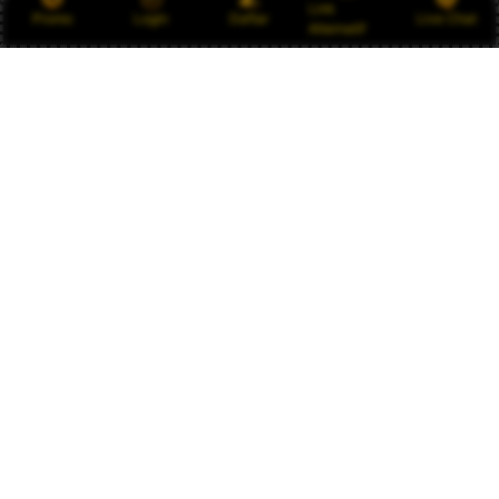
infrastruktur enkripsi dari STAKE88 menjawab
Link
Promo
Login
Daftar
Live Chat
Alternatif
keraguan saya. Link alternatifnya selalu
responsif, menjadikan pengalaman bermain jauh
lebih eksklusif dan aman.