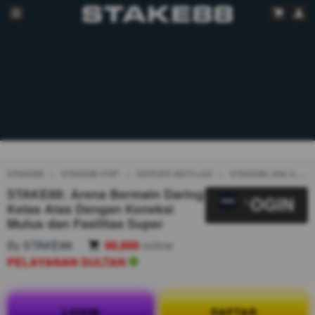
STAKE88
STAKE88 VVIP
SERVER ANTI-LAG
STAKE88 LINK ALTERNATIF
STAKE88: Arena Bermain Daring
OGIN
L
Kelas Atas Dengan Koneksi
Mulus dan Fasilitas Super
By
STAKE88
88,888
online
PELAYANAN SULTAN
LOGIN
DAFTAR