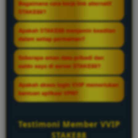
Bagaimana cara kerja link alternatif
eksklusif yang dirancang dengan teknologi
STAKE88?
server anti-lag generasi terbaru. Kami
memberikan jaminan stabilitas permainan
Akses link alternatif STAKE88 difungsikan
Apakah STAKE88 menjamin keadilan
tanpa jeda, dipadukan dengan standar
sebagai jalur privasi bebas hambatan yang
dalam setiap permainan?
pelayanan sultan yang memprioritaskan
diperbarui secara sistematis. Infrastruktur
kenyamanan serta keamanan member
ini memastikan setiap pemain kelas VVIP
Tentu saja. Kami mengimplementasikan
Seberapa aman data pribadi dan
secara profesional.
tetap dapat terhubung ke dalam
sistem Fair Play 100% dengan algoritma
saldo saya di server STAKE88?
ekosistem permainan dengan lancar dan
terverifikasi untuk seluruh portofolio
sangat aman, terhindar dari kendala
hiburan yang tersedia. Sebagai penyedia
Infrastruktur server anti-lag kami
Apakah akses login VVIP memerlukan
jaringan atau pemblokiran wilayah.
layanan berstandar sultan, integritas
didukung oleh protokol enkripsi data
bantuan aplikasi VPN?
operasional dan transparansi hasil adalah
setara perbankan yang berlapis. Seluruh
komitmen mutlak yang terus dikawal ketat
rekam jejak privasi dan transaksi saldo
Sama sekali tidak. Tim engineer kami
oleh tim audit kami.
member diproteksi secara absolut,
secara proaktif melakukan pemeliharaan
Testimoni Member VVIP
menutup rapat segala celah dari ancaman
dan optimasi routing jaringan. Anda dapat
peretasan maupun akses ilegal oleh pihak
mengakses halaman login STAKE88
STAKE88