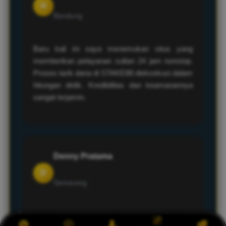
H
Bandung
Baru kali ini saya menemukan situs yang
memberikan pelayanan sultan 24 jam nonstop.
Proses tarik dana di STAKE88 dieksekusi dalam
hitungan detik. Kredibilitas dan keamanannya
sangat terjamin.
Denny Pratama
D
Semarang
Saya sangat mengutamakan privasi data, dan