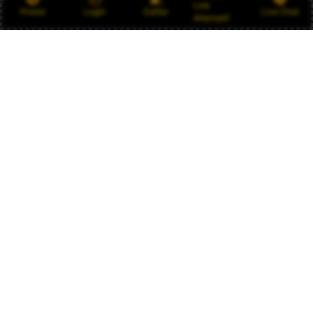
infrastruktur enkripsi dari STAKE88 menjawab
Link
Promo
Login
Daftar
Live Chat
Alternatif
keraguan saya. Link alternatifnya selalu
responsif, menjadikan pengalaman bermain jauh
lebih eksklusif dan aman.