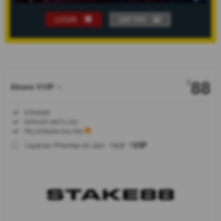
LOGIN
DAFTAR
Show More
88
$
Akses VVIP
Akses
Included:
STAKE88
VVIP
Included:
SERVER ANTI-LAG
SELECTED
Included:
PELAYANAN SULTAN
88
$
ktif
VIP
Layanan Prioritas 24 Jam
A
V
Bergabunglah
di STAKE88,
situs game
VVIP yang
ditenagai
server anti-
lag paling