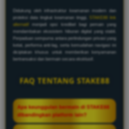
Didukung oleh infrastruktur keamanan modern dan
proteksi data tingkat keamanan tinggi,
STAKE88 link
alternatif
menjadi opsi kredibel bagi pemain yang
mendambakan ekosistem hiburan digital yang stabil.
Perpaduan sempurna antara perlindungan privasi yang
ketat, performa anti-lag, serta kemudahan navigasi ini
diciptakan khusus untuk memberikan kenyamanan
bertransaksi dan bermain secara eksklusif.
FAQ TENTANG STAKE88
Apa keunggulan bermain di STAKE88
dibandingkan platform lain?
STAKE88 merupakan situs game VVIP