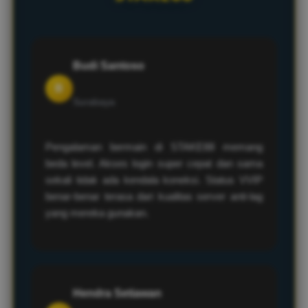
yang tidak berkepentingan.
dengan sangat cepat melalui browser
perangkat pintar maupun desktop
menggunakan koneksi internet penyedia
layanan lokal tanpa hambatan apa pun.
Budi Santoso
B
Surabaya
Pengalaman bermain di STAKE88 memang
beda level. Akses login super cepat dan sama
sekali tidak ada kendala koneksi. Status VVIP
benar-benar terasa dari kualitas server anti-lag
yang mereka gunakan.
Hendra Setiawan