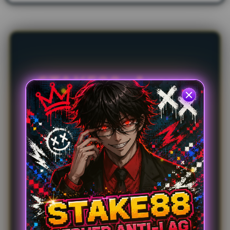
l
l
i
s
e
n
s
STAKE88: Arena
i
Bermain Daring
Kelas Atas
Dengan Koneksi
Mulus dan
Fasilitas Super