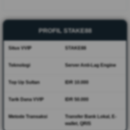
responsif.
Rasakan
kemewahan
pelayanan
sultan tanpa
PROFIL STAKE88
henti untuk
jaminan
taruhan yang
Situs VVIP
STAKE88
aman dan
eksklusif.
Teknologi
Server Anti-Lag Engine
L
i
Top Up Sultan
IDR 10.000
h
a
t
Tarik Dana VVIP
IDR 50.000
d
e
t
Metode Transaksi
Transfer Bank Lokal, E-
a
wallet, QRIS
i