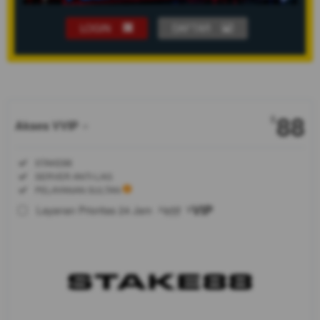
LOGIN
DAFTAR
Show More
88
$
Akses VVIP
Akses
Included:
STAKE88
VVIP
Included:
SERVER ANTI-LAG
SELECTED
Included:
PELAYANAN SULTAN
88
$
ktif
VIP
Layanan Prioritas 24 Jam
A
V
Bergabunglah
di STAKE88,
situs game
VVIP yang
ditenagai
server anti-
lag paling