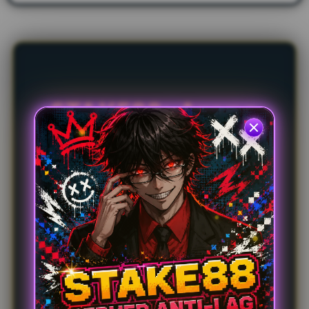
l
l
i
s
e
n
s
STAKE88: Arena
i
Bermain Daring
Kelas Atas
Dengan Koneksi
Mulus dan
Fasilitas Super