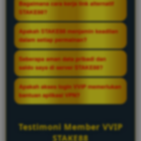
Bagaimana cara kerja link alternatif
eksklusif yang dirancang dengan teknologi
STAKE88?
server anti-lag generasi terbaru. Kami
memberikan jaminan stabilitas permainan
Akses link alternatif STAKE88 difungsikan
Apakah STAKE88 menjamin keadilan
tanpa jeda, dipadukan dengan standar
sebagai jalur privasi bebas hambatan yang
dalam setiap permainan?
pelayanan sultan yang memprioritaskan
diperbarui secara sistematis. Infrastruktur
kenyamanan serta keamanan member
ini memastikan setiap pemain kelas VVIP
Tentu saja. Kami mengimplementasikan
Seberapa aman data pribadi dan
secara profesional.
tetap dapat terhubung ke dalam
sistem Fair Play 100% dengan algoritma
saldo saya di server STAKE88?
ekosistem permainan dengan lancar dan
terverifikasi untuk seluruh portofolio
sangat aman, terhindar dari kendala
hiburan yang tersedia. Sebagai penyedia
Infrastruktur server anti-lag kami
Apakah akses login VVIP memerlukan
jaringan atau pemblokiran wilayah.
layanan berstandar sultan, integritas
didukung oleh protokol enkripsi data
bantuan aplikasi VPN?
operasional dan transparansi hasil adalah
setara perbankan yang berlapis. Seluruh
komitmen mutlak yang terus dikawal ketat
rekam jejak privasi dan transaksi saldo
Sama sekali tidak. Tim engineer kami
oleh tim audit kami.
member diproteksi secara absolut,
secara proaktif melakukan pemeliharaan
Testimoni Member VVIP
menutup rapat segala celah dari ancaman
dan optimasi routing jaringan. Anda dapat
peretasan maupun akses ilegal oleh pihak
mengakses halaman login STAKE88
STAKE88