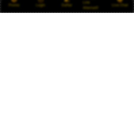
infrastruktur enkripsi dari STAKE88 menjawab
Link
Promo
Login
Daftar
Live Chat
Alternatif
keraguan saya. Link alternatifnya selalu
responsif, menjadikan pengalaman bermain jauh
lebih eksklusif dan aman.