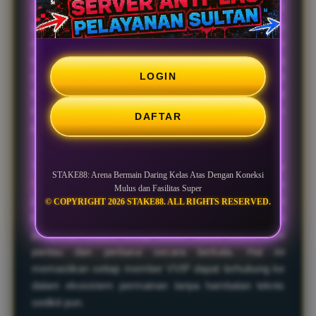
STAKE88
hadir sebagai standar baru situs game VVIP
yang dirancang khusus untuk memastikan pemain
mendapatkan akses login yang mulus kapan pun
dibutuhkan. Berbekal teknologi server anti-lag
LOGIN
mutakhir, kami menjamin stabilitas permainan tingkat
tinggi, sehingga Anda terbebas dari kekhawatiran saat
terjadi lonjakan trafik maupun pemeliharaan sistem
DAFTAR
jaringan.
Tidak hanya berfokus pada kecepatan akses, jalur
STAKE88: Arena Bermain Daring Kelas Atas Dengan Koneksi
STAKE88 login
juga dirancang untuk menyajikan
Mulus dan Fasilitas Super
pengalaman antarmuka yang sangat responsif demi
© COPYRIGHT 2026 STAKE88. ALL RIGHTS RESERVED.
kenyamanan Anda. Sebagai wujud komitmen
pelayanan sultan, setiap tautan akses resmi kami
pantau dan perbarui secara berkala. Hal ini
memastikan setiap member VVIP dapat terhubung ke
dalam ekosistem permainan tanpa hambatan teknis
sedikit pun.