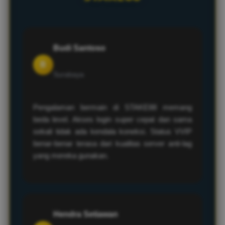
yang tidak berkepentingan.
dengan sangat cepat melalui browser
perangkat pintar maupun desktop
menggunakan koneksi internet penyedia
layanan lokal tanpa hambatan apa pun.
Budi Santoso
B
Surabaya
Pengalaman bermain di STAKE88 memang
beda level. Akses login super cepat dan sama
sekali tidak ada kendala koneksi. Status VVIP
benar-benar terasa dari kualitas server anti-lag
yang mereka gunakan.
Hendra Setiawan