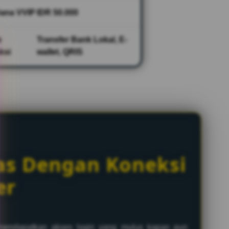
Dana VVIP
IDR 50.000
e
Transfer Bank Lokal, E-
ksi
wallet, QRIS
tas Dengan Koneksi
er
mendapatkan akses login yang mulus kapan pun