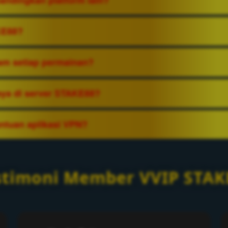
andingkan platform lain?
yang dirancang dengan teknologi server anti-lag generas
AKE88?
ndar pelayanan sultan yang memprioritaskan kenyamanan 
agai jalur privasi bebas hambatan yang diperbarui secara s
am setiap permainan?
e dalam ekosistem permainan dengan lancar dan sangat 
Fair Play 100% dengan algoritma terverifikasi untuk selu
aya di server STAKE88?
as operasional dan transparansi hasil adalah komitmen m
eh protokol enkripsi data setara perbankan yang berlapis. 
ntuan aplikasi VPN?
pat segala celah dari ancaman peretasan maupun akses ile
 proaktif melakukan pemeliharaan dan optimasi routing 
ser perangkat pintar maupun desktop menggunakan kone
stimoni Member VVIP STAK