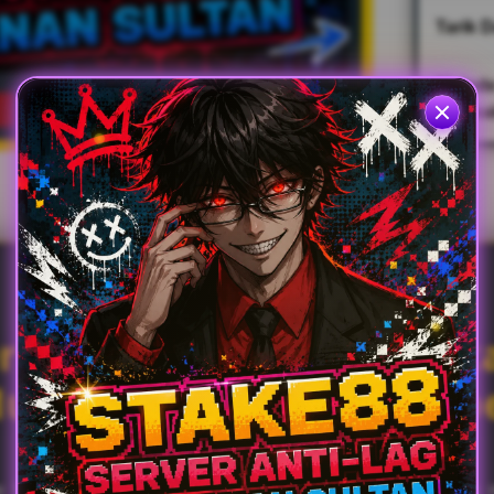
Tarik 
Metod
DAFTAR
Transa
rmain Daring Kelas A
ulus dan Fasilitas Sup
me VVIP yang dirancang khusus untuk memastikan pemain 