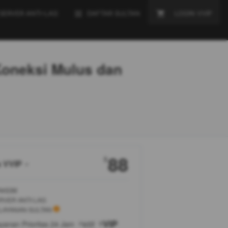
SERVER ANTI-LAG
DAFTAR SULTAN
LOGIN VVIP
Koneksi Mulus dan
88
$
 VVIP
88
s VVIP
$
SELECTED
luded:
AKE88
luded:
abunglah di STAKE88, situs game VVIP
RVER ANTI-LAG
luded:
LAYANAN SULTAN
ditenagai server anti-lag paling
onsif. Rasakan kemewahan pelayanan
ktif
VIP
yanan Prioritas 24 Jam
A
V