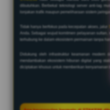
dibutuhkan. Berbekal teknologi server anti-lag mut
lonjakan trafik maupun pemeliharaan sistem jaringa
Tidak hanya berfokus pada kecepatan akses, jalur
Anda. Sebagai wujud komitmen pelayanan sultan, s
terhubung ke dalam ekosistem permainan tanpa hamb
Didukung oleh infrastruktur keamanan modern d
mendambakan ekosistem hiburan digital yang stabi
diciptakan khusus untuk memberikan kenyamanan be