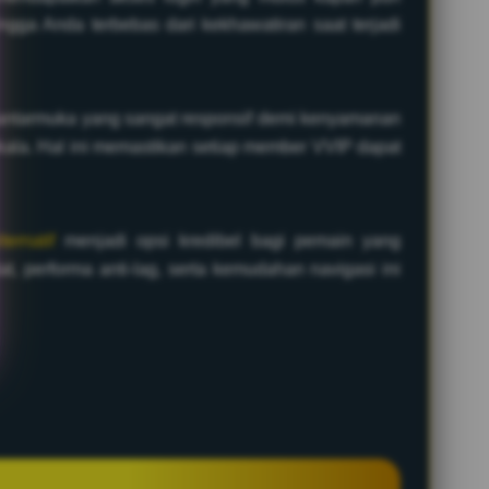
hingga Anda terbebas dari kekhawatiran saat terjadi
antarmuka yang sangat responsif demi kenyamanan
kala. Hal ini memastikan setiap member VVIP dapat
ernatif
menjadi opsi kredibel bagi pemain yang
, performa anti-lag, serta kemudahan navigasi ini