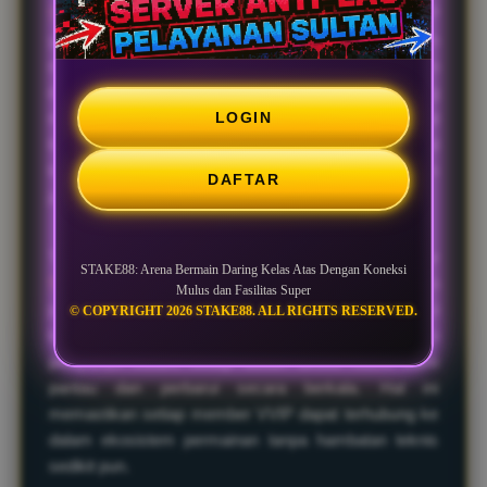
STAKE88
hadir sebagai standar baru situs game VVIP
yang dirancang khusus untuk memastikan pemain
mendapatkan akses login yang mulus kapan pun
dibutuhkan. Berbekal teknologi server anti-lag
LOGIN
mutakhir, kami menjamin stabilitas permainan tingkat
tinggi, sehingga Anda terbebas dari kekhawatiran saat
terjadi lonjakan trafik maupun pemeliharaan sistem
DAFTAR
jaringan.
Tidak hanya berfokus pada kecepatan akses, jalur
STAKE88: Arena Bermain Daring Kelas Atas Dengan Koneksi
STAKE88 login
juga dirancang untuk menyajikan
Mulus dan Fasilitas Super
pengalaman antarmuka yang sangat responsif demi
© COPYRIGHT 2026 STAKE88. ALL RIGHTS RESERVED.
kenyamanan Anda. Sebagai wujud komitmen
pelayanan sultan, setiap tautan akses resmi kami
pantau dan perbarui secara berkala. Hal ini
memastikan setiap member VVIP dapat terhubung ke
dalam ekosistem permainan tanpa hambatan teknis
sedikit pun.