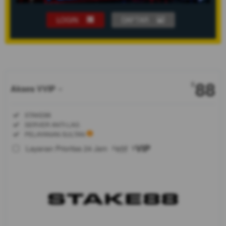
LOGIN
DAFTAR
Show More
88
$
Akses VVIP
Akses
Included:
STAKE88
VVIP
Included:
SERVER ANTI-LAG
SELECTED
Included:
PELAYANAN SULTAN
88
$
ktif
VIP
Layanan Prioritas 24 Jam
A
V
Bergabunglah
di STAKE88,
situs game
VVIP yang
ditenagai
server anti-
lag paling