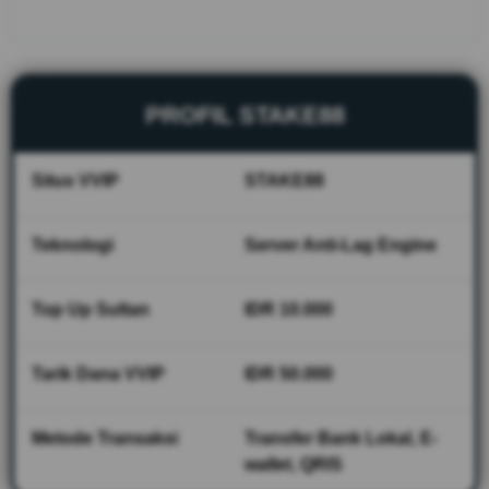
responsif.
Rasakan
kemewahan
pelayanan
sultan tanpa
PROFIL STAKE88
henti untuk
jaminan
taruhan yang
Situs VVIP
STAKE88
aman dan
eksklusif.
Teknologi
Server Anti-Lag Engine
L
i
Top Up Sultan
IDR 10.000
h
a
t
Tarik Dana VVIP
IDR 50.000
d
e
t
Metode Transaksi
Transfer Bank Lokal, E-
a
wallet, QRIS
i