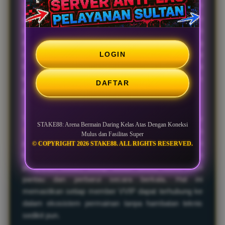
STAKE88
hadir sebagai standar baru situs game VVIP
yang dirancang khusus untuk memastikan pemain
mendapatkan akses login yang mulus kapan pun
dibutuhkan. Berbekal teknologi server anti-lag
LOGIN
mutakhir, kami menjamin stabilitas permainan tingkat
tinggi, sehingga Anda terbebas dari kekhawatiran saat
terjadi lonjakan trafik maupun pemeliharaan sistem
DAFTAR
jaringan.
Tidak hanya berfokus pada kecepatan akses, jalur
STAKE88: Arena Bermain Daring Kelas Atas Dengan Koneksi
STAKE88 login
juga dirancang untuk menyajikan
Mulus dan Fasilitas Super
pengalaman antarmuka yang sangat responsif demi
© COPYRIGHT 2026 STAKE88. ALL RIGHTS RESERVED.
kenyamanan Anda. Sebagai wujud komitmen
pelayanan sultan, setiap tautan akses resmi kami
pantau dan perbarui secara berkala. Hal ini
memastikan setiap member VVIP dapat terhubung ke
dalam ekosistem permainan tanpa hambatan teknis
sedikit pun.