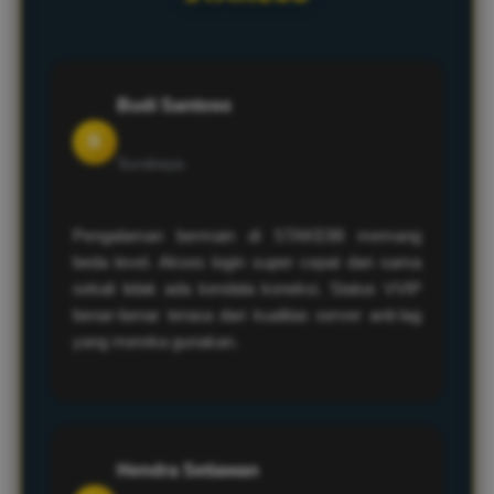
yang tidak berkepentingan.
dengan sangat cepat melalui browser
perangkat pintar maupun desktop
menggunakan koneksi internet penyedia
layanan lokal tanpa hambatan apa pun.
Budi Santoso
B
Surabaya
Pengalaman bermain di STAKE88 memang
beda level. Akses login super cepat dan sama
sekali tidak ada kendala koneksi. Status VVIP
benar-benar terasa dari kualitas server anti-lag
yang mereka gunakan.
Hendra Setiawan