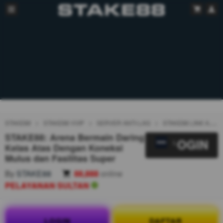
STAKE88
STAKE88 VVIP
SERVER ANTI-LAG
STAKE88 LINK ALTERNATIF
STAKE88: Arena Bermain Daring
OGIN
L
Kelas Atas Dengan Koneksi
Mulus dan Fasilitas Super
By
STAKE88
88,888
online
PELAYANAN SULTAN
LOGIN
DAFTAR