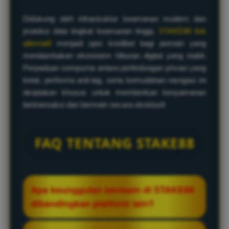
Didukung oleh infrastruktur keamanan modern dan
proteksi data tingkat keamanan tinggi,
STAKE88 link
alternatif
menjadi opsi kredibel bagi pemain yang
mendambakan ekosistem hiburan digital yang stabil.
Perpaduan sempurna antara perlindungan privasi yang
ketat, performa anti-lag, serta kemudahan navigasi ini
diciptakan khusus untuk memberikan kenyamanan
bertransaksi dan bermain secara eksklusif.
FAQ TENTANG STAKE88
Apa keunggulan bermain di STAKE88
dibandingkan platform lain?
STAKE88 merupakan situs game VVIP