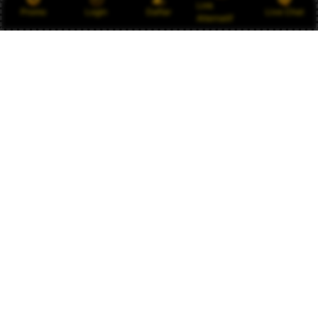
infrastruktur enkripsi dari STAKE88 menjawab
Link
Promo
Login
Daftar
Live Chat
Alternatif
keraguan saya. Link alternatifnya selalu
responsif, menjadikan pengalaman bermain jauh
lebih eksklusif dan aman.