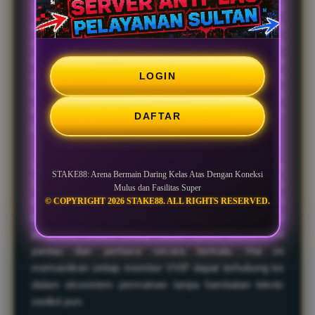
STAKE88
hadir sebagai standar baru situs game VVIP
yang dirancang khusus untuk memastikan pemain
mendapatkan akses login yang mulus kapan pun
dibutuhkan. Berbekal teknologi server anti-lag
LOGIN
mutakhir, kami menjamin stabilitas permainan tingkat
tinggi, sehingga Anda terbebas dari kekhawatiran saat
terjadi lonjakan trafik maupun pemeliharaan sistem
DAFTAR
jaringan.
Tidak hanya berfokus pada kecepatan akses, jalur
STAKE88: Arena Bermain Daring Kelas Atas Dengan Koneksi
STAKE88 login
juga dirancang untuk menyajikan
Mulus dan Fasilitas Super
pengalaman antarmuka yang sangat responsif demi
© COPYRIGHT 2026 STAKE88. ALL RIGHTS RESERVED.
kenyamanan Anda. Sebagai wujud komitmen
pelayanan sultan, setiap tautan akses resmi kami
pantau dan perbarui secara berkala. Hal ini
memastikan setiap member VVIP dapat terhubung ke
dalam ekosistem permainan tanpa hambatan teknis
sedikit pun.