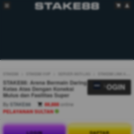
STAKE88
STAKE88 VVIP
SERVER ANTI-LAG
STAKE88 LINK ALTERNATIF
STAKE88: Arena Bermain Daring
OGIN
L
Kelas Atas Dengan Koneksi
Mulus dan Fasilitas Super
By
STAKE88
88,888
online
PELAYANAN SULTAN
LOGIN
DAFTAR