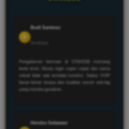
yang tidak berkepentingan.
dengan sangat cepat melalui browser
perangkat pintar maupun desktop
menggunakan koneksi internet penyedia
layanan lokal tanpa hambatan apa pun.
Budi Santoso
B
Surabaya
Pengalaman bermain di STAKE88 memang
beda level. Akses login super cepat dan sama
sekali tidak ada kendala koneksi. Status VVIP
benar-benar terasa dari kualitas server anti-lag
yang mereka gunakan.
Hendra Setiawan