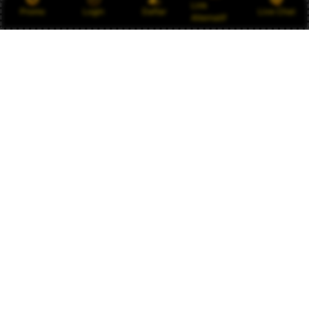
infrastruktur enkripsi dari STAKE88 menjawab
Link
Promo
Login
Daftar
Live Chat
Alternatif
keraguan saya. Link alternatifnya selalu
responsif, menjadikan pengalaman bermain jauh
lebih eksklusif dan aman.