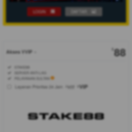
LOGIN
DAFTAR
Show More
88
$
Akses VVIP
Akses
Included:
STAKE88
VVIP
Included:
SERVER ANTI-LAG
SELECTED
Included:
PELAYANAN SULTAN
88
$
ktif
VIP
Layanan Prioritas 24 Jam
A
V
Bergabunglah
di STAKE88,
situs game
VVIP yang
ditenagai
server anti-
lag paling