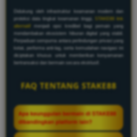
Didukung oleh infrastruktur keamanan modern dan
proteksi data tingkat keamanan tinggi,
STAKE88 link
alternatif
menjadi opsi kredibel bagi pemain yang
mendambakan ekosistem hiburan digital yang stabil.
Perpaduan sempurna antara perlindungan privasi yang
ketat, performa anti-lag, serta kemudahan navigasi ini
diciptakan khusus untuk memberikan kenyamanan
bertransaksi dan bermain secara eksklusif.
FAQ TENTANG STAKE88
Apa keunggulan bermain di STAKE88
dibandingkan platform lain?
STAKE88 merupakan situs game VVIP