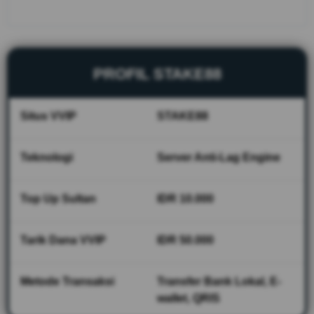
responsif.
Rasakan
kemewahan
pelayanan
sultan tanpa
PROFIL STAKE88
henti untuk
jaminan
taruhan yang
Situs VVIP
STAKE88
aman dan
eksklusif.
Teknologi
Server Anti-Lag Engine
L
i
Top Up Sultan
IDR 10.000
h
a
t
Tarik Dana VVIP
IDR 50.000
d
e
t
Metode Transaksi
Transfer Bank Lokal, E-
a
wallet, QRIS
i