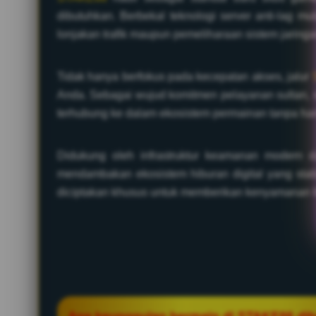
dibutuhkan. Berbekal teknologi server anti-lag mut
lonjakan trafik maupun pemeliharaan sistem jaringa
Tidak hanya berfokus pada kecepatan akses, jalur
Anda. Sebagai wujud komitmen pelayanan sultan, s
terhubung ke dalam ekosistem permainan tanpa hamb
Didukung oleh infrastruktur keamanan modern d
mendambakan ekosistem hiburan digital yang stabi
diciptakan khusus untuk memberikan kenyamanan be