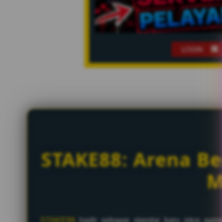
LOGIN
STAKE88: Arena Be
M
STAKE88
hadir sebagai standar baru situs ga