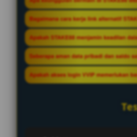
Apa keunggulan bermain di STAKE88 dib
STAKE88 merupakan situs game VVIP eksklusif 
Bagaimana cara kerja link alternatif ST
permainan tanpa jeda, dipadukan dengan sta
Akses link alternatif STAKE88 difungsikan seb
Apakah STAKE88 menjamin keadilan dal
pemain kelas VVIP tetap dapat terhubung k
pemblokiran wilayah.
Tentu saja. Kami mengimplementasikan sistem 
Seberapa aman data pribadi dan saldo s
penyedia layanan berstandar sultan, integrit
kami.
Infrastruktur server anti-lag kami didukung ol
Apakah akses login VVIP memerlukan ba
member diproteksi secara absolut, menutup ra
Sama sekali tidak. Tim engineer kami secara
STAKE88 dengan sangat cepat melalui brow
Te
hambatan apa pun.