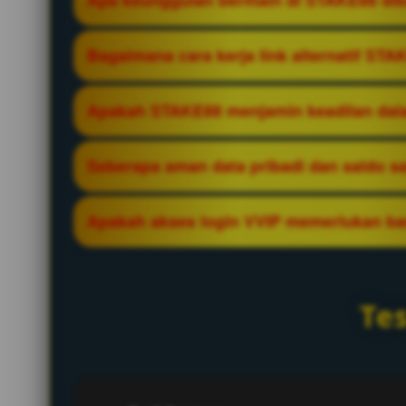
Apa keunggulan bermain di STAKE88 dib
STAKE88 merupakan situs game VVIP eksklusif 
Bagaimana cara kerja link alternatif ST
permainan tanpa jeda, dipadukan dengan sta
Akses link alternatif STAKE88 difungsikan seb
Apakah STAKE88 menjamin keadilan dal
pemain kelas VVIP tetap dapat terhubung k
pemblokiran wilayah.
Tentu saja. Kami mengimplementasikan sistem 
Seberapa aman data pribadi dan saldo s
penyedia layanan berstandar sultan, integrit
kami.
Infrastruktur server anti-lag kami didukung ol
Apakah akses login VVIP memerlukan ba
member diproteksi secara absolut, menutup ra
Sama sekali tidak. Tim engineer kami secara
STAKE88 dengan sangat cepat melalui brow
Te
hambatan apa pun.