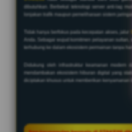
dibutuhkan. Berbekal teknologi server anti-lag mut
lonjakan trafik maupun pemeliharaan sistem jaringa
Tidak hanya berfokus pada kecepatan akses, jalur
Anda. Sebagai wujud komitmen pelayanan sultan, s
terhubung ke dalam ekosistem permainan tanpa hamb
Didukung oleh infrastruktur keamanan modern d
mendambakan ekosistem hiburan digital yang stabi
diciptakan khusus untuk memberikan kenyamanan be