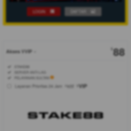
LOGIN
DAFTAR
Show More
88
$
Akses VVIP
Akses
Included:
STAKE88
VVIP
Included:
SERVER ANTI-LAG
SELECTED
Included:
PELAYANAN SULTAN
88
$
ktif
VIP
Layanan Prioritas 24 Jam
A
V
Bergabunglah
di STAKE88,
situs game
VVIP yang
ditenagai
server anti-
lag paling