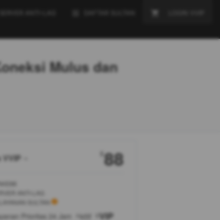
SERVER ANTI-LAG
DAFTAR SULTAN
LOGIN VVIP
Koneksi Mulus dan
88
$
 VVIP
88
s VVIP
$
SELECTED
luded:
AKE88
luded:
abunglah di STAKE88, situs game VVIP
RVER ANTI-LAG
luded:
LAYANAN SULTAN
ditenagai server anti-lag paling
onsif. Rasakan kemewahan pelayanan
ktif
VIP
yanan Prioritas 24 Jam
A
V