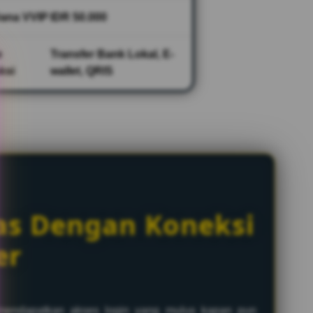
Dana VVIP
IDR 50.000
e
Transfer Bank Lokal, E-
ksi
wallet, QRIS
tas Dengan Koneksi
er
mendapatkan akses login yang mulus kapan pun