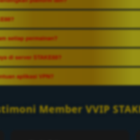
andingkan platform lain?
yang dirancang dengan teknologi server anti-lag generas
AKE88?
ndar pelayanan sultan yang memprioritaskan kenyamanan 
agai jalur privasi bebas hambatan yang diperbarui secara s
am setiap permainan?
e dalam ekosistem permainan dengan lancar dan sangat 
Fair Play 100% dengan algoritma terverifikasi untuk selu
aya di server STAKE88?
as operasional dan transparansi hasil adalah komitmen m
eh protokol enkripsi data setara perbankan yang berlapis. 
ntuan aplikasi VPN?
pat segala celah dari ancaman peretasan maupun akses ile
 proaktif melakukan pemeliharaan dan optimasi routing 
ser perangkat pintar maupun desktop menggunakan kone
stimoni Member VVIP STAK