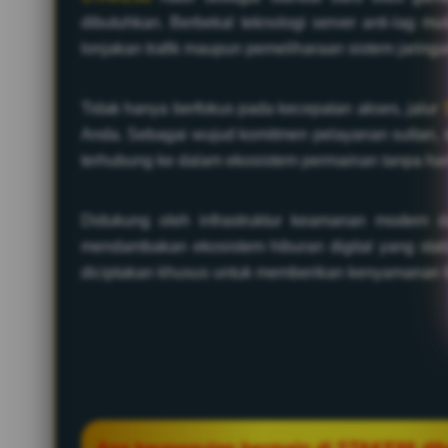
dibutuhkan. Berbekal teknologi server anti-lag mut
lonjakan trafik maupun pemeliharaan sistem jaringa
Tidak hanya berfokus pada kecepatan akses, jalur
Anda. Sebagai wujud komitmen pelayanan sultan, s
terhubung ke dalam ekosistem permainan tanpa hamb
Didukung oleh infrastruktur keamanan modern d
mendambakan ekosistem hiburan digital yang stabi
diciptakan khusus untuk memberikan kenyamanan be