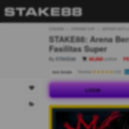
STAKE88
STAKE88 VVIP
SERVER ANTI-L
STAKE88: Arena Ber
Fasilitas Super
By
STAKE88
88,888
online
P
5.00
Reviews
5.00
Item Details
8,
stars
LOGIN