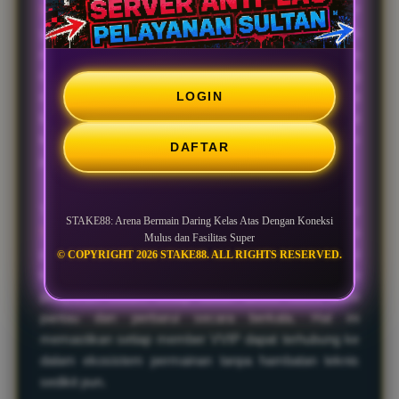
STAKE88
hadir sebagai standar baru situs game VVIP
yang dirancang khusus untuk memastikan pemain
mendapatkan akses login yang mulus kapan pun
dibutuhkan. Berbekal teknologi server anti-lag
LOGIN
mutakhir, kami menjamin stabilitas permainan tingkat
tinggi, sehingga Anda terbebas dari kekhawatiran saat
terjadi lonjakan trafik maupun pemeliharaan sistem
DAFTAR
jaringan.
Tidak hanya berfokus pada kecepatan akses, jalur
STAKE88: Arena Bermain Daring Kelas Atas Dengan Koneksi
STAKE88 login
juga dirancang untuk menyajikan
Mulus dan Fasilitas Super
pengalaman antarmuka yang sangat responsif demi
© COPYRIGHT 2026 STAKE88. ALL RIGHTS RESERVED.
kenyamanan Anda. Sebagai wujud komitmen
pelayanan sultan, setiap tautan akses resmi kami
pantau dan perbarui secara berkala. Hal ini
memastikan setiap member VVIP dapat terhubung ke
dalam ekosistem permainan tanpa hambatan teknis
sedikit pun.