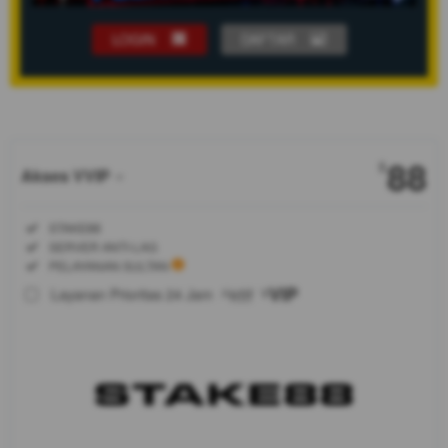
LOGIN
DAFTAR
Show More
88
$
Akses VVIP
Akses
Included:
STAKE88
VVIP
Included:
SERVER ANTI-LAG
SELECTED
Included:
PELAYANAN SULTAN
88
$
ktif
VIP
Layanan Prioritas 24 Jam
A
V
Bergabunglah
di STAKE88,
situs game
VVIP yang
ditenagai
server anti-
lag paling