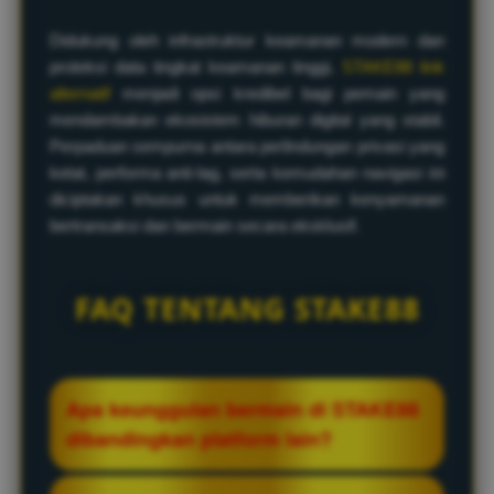
Didukung oleh infrastruktur keamanan modern dan
proteksi data tingkat keamanan tinggi,
STAKE88 link
alternatif
menjadi opsi kredibel bagi pemain yang
mendambakan ekosistem hiburan digital yang stabil.
Perpaduan sempurna antara perlindungan privasi yang
ketat, performa anti-lag, serta kemudahan navigasi ini
diciptakan khusus untuk memberikan kenyamanan
bertransaksi dan bermain secara eksklusif.
FAQ TENTANG STAKE88
Apa keunggulan bermain di STAKE88
dibandingkan platform lain?
STAKE88 merupakan situs game VVIP