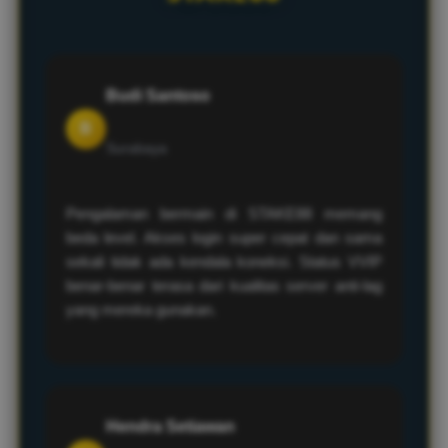
yang tidak berkepentingan.
dengan sangat cepat melalui browser
perangkat pintar maupun desktop
menggunakan koneksi internet penyedia
layanan lokal tanpa hambatan apa pun.
Budi Santoso
B
Surabaya
Pengalaman bermain di STAKE88 memang
beda level. Akses login super cepat dan sama
sekali tidak ada kendala koneksi. Status VVIP
benar-benar terasa dari kualitas server anti-lag
yang mereka gunakan.
Hendra Setiawan