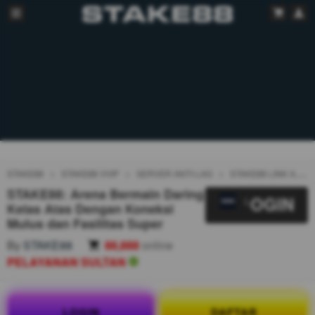
STAKE88
STAKE88 VVIP
SERVER ANTI-LAG
STAKE88 LINK ALTERNATIF
STAKE88: Arena Bermain Daring
OGIN
L
Kelas Atas Dengan Koneksi
Mulus dan Fasilitas Super
By
STAKE88
88,888
online
PELAYANAN SULTAN
LOGIN
DAFTAR