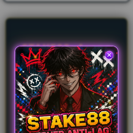
l
l
i
s
e
n
s
STAKE88: Arena
i
Bermain Daring
Kelas Atas
Dengan Koneksi
Mulus dan
Fasilitas Super