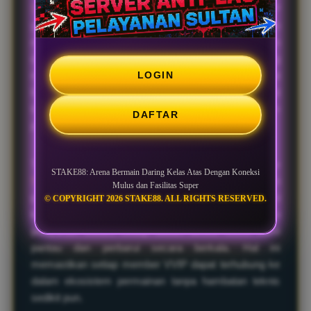
STAKE88
hadir sebagai standar baru situs game VVIP
yang dirancang khusus untuk memastikan pemain
mendapatkan akses login yang mulus kapan pun
dibutuhkan. Berbekal teknologi server anti-lag
LOGIN
mutakhir, kami menjamin stabilitas permainan tingkat
tinggi, sehingga Anda terbebas dari kekhawatiran saat
terjadi lonjakan trafik maupun pemeliharaan sistem
DAFTAR
jaringan.
Tidak hanya berfokus pada kecepatan akses, jalur
STAKE88: Arena Bermain Daring Kelas Atas Dengan Koneksi
STAKE88 login
juga dirancang untuk menyajikan
Mulus dan Fasilitas Super
pengalaman antarmuka yang sangat responsif demi
© COPYRIGHT 2026 STAKE88. ALL RIGHTS RESERVED.
kenyamanan Anda. Sebagai wujud komitmen
pelayanan sultan, setiap tautan akses resmi kami
pantau dan perbarui secara berkala. Hal ini
memastikan setiap member VVIP dapat terhubung ke
dalam ekosistem permainan tanpa hambatan teknis
sedikit pun.