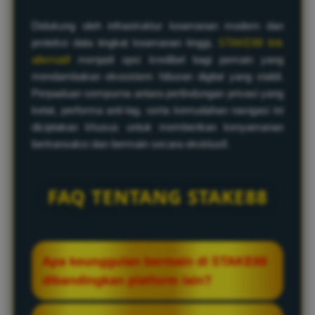
Didukung oleh infrastruktur keamanan modern dan
proteksi data tingkat keamanan tinggi,
STAKE88 link
alternatif
menjadi opsi kredibel bagi pemain yang
mendambakan ekosistem hiburan digital yang stabil.
Perpaduan sempurna antara perlindungan privasi yang
ketat, performa anti-lag, serta kemudahan navigasi ini
diciptakan khusus untuk memberikan kenyamanan
bertransaksi dan bermain secara eksklusif.
FAQ TENTANG STAKE88
Apa keunggulan bermain di STAKE88
dibandingkan platform lain?
STAKE88 merupakan situs game VVIP