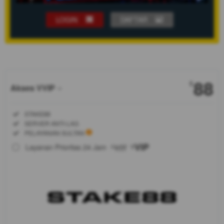
LOGIN
DAFTAR
Show More
88
$
Akses VVIP
Akses
Included:
STAKE88
VVIP
Included:
SERVER ANTI-LAG
SELECTED
Included:
PELAYANAN SULTAN
88
$
ktif
VIP
Layanan Prioritas 24 Jam
A
V
Bergabunglah
di STAKE88,
situs game
VVIP yang
ditenagai
server anti-
lag paling