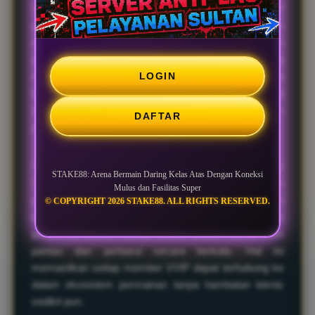
STAKE88
hadir sebagai standar baru situs game VVIP
yang dirancang khusus untuk memastikan pemain
mendapatkan akses login yang mulus kapan pun
dibutuhkan. Berbekal teknologi server anti-lag
LOGIN
mutakhir, kami menjamin stabilitas permainan tingkat
tinggi, sehingga Anda terbebas dari kekhawatiran saat
terjadi lonjakan trafik maupun pemeliharaan sistem
DAFTAR
jaringan.
Tidak hanya berfokus pada kecepatan akses, jalur
STAKE88: Arena Bermain Daring Kelas Atas Dengan Koneksi
STAKE88 login
juga dirancang untuk menyajikan
Mulus dan Fasilitas Super
pengalaman antarmuka yang sangat responsif demi
© COPYRIGHT 2026 STAKE88. ALL RIGHTS RESERVED.
kenyamanan Anda. Sebagai wujud komitmen
pelayanan sultan, setiap tautan akses resmi kami
pantau dan perbarui secara berkala. Hal ini
memastikan setiap member VVIP dapat terhubung ke
dalam ekosistem permainan tanpa hambatan teknis
sedikit pun.