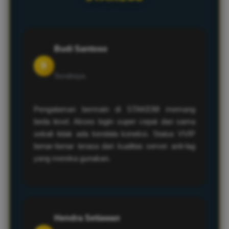
yang tidak berkepentingan.
dengan sangat cepat melalui browser
perangkat pintar maupun desktop
menggunakan koneksi internet penyedia
layanan lokal tanpa hambatan apa pun.
Budi Santoso
B
Surabaya
Pengalaman bermain di STAKE88 memang
beda level. Akses login super cepat dan sama
sekali tidak ada kendala koneksi. Status VVIP
benar-benar terasa dari kualitas server anti-lag
yang mereka gunakan.
Hendra Setiawan