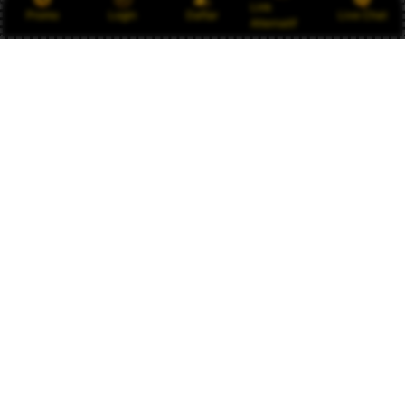
infrastruktur enkripsi dari STAKE88 menjawab
Link
Promo
Login
Daftar
Live Chat
Alternatif
keraguan saya. Link alternatifnya selalu
responsif, menjadikan pengalaman bermain jauh
lebih eksklusif dan aman.