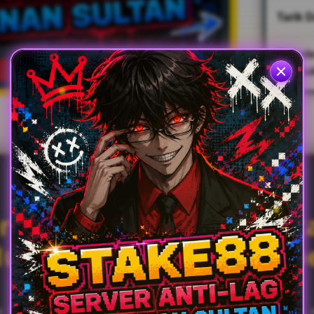
Tarik 
Metod
DAFTAR
Transa
rmain Daring Kelas A
ulus dan Fasilitas Sup
me VVIP yang dirancang khusus untuk memastikan pemain 