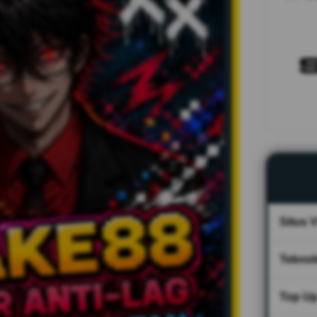
sult
yang
L
i
h
a
t
d
e
t
a
i
l
l
Situs 
i
s
Teknol
e
n
s
Top Up
i