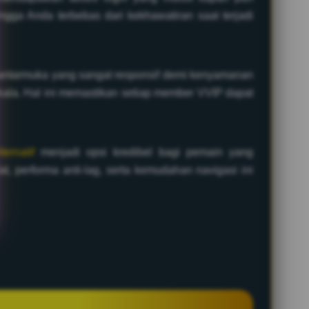
hingga Anda terbebas dari kekhawatiran saat terjadi
antarmuka yang sangat responsif demi kenyamanan
kala. Hal ini memastikan setiap member VVIP dapat
ernatif
menjadi opsi kredibel bagi pemain yang
, performa anti-lag, serta kemudahan navigasi ini