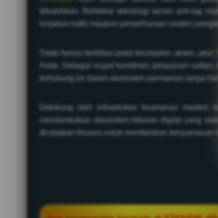
dibutuhkan. Berbekal teknologi server anti-lag mut
lonjakan trafik maupun pemeliharaan sistem jaringa
Tidak hanya berfokus pada kecepatan akses, jalur
Anda. Sebagai wujud komitmen pelayanan sultan, s
terhubung ke dalam ekosistem permainan tanpa hamb
Didukung oleh infrastruktur keamanan modern d
mendambakan ekosistem hiburan digital yang stabi
diciptakan khusus untuk memberikan kenyamanan be