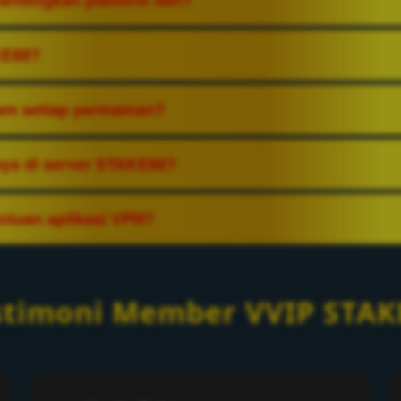
andingkan platform lain?
yang dirancang dengan teknologi server anti-lag generas
AKE88?
ndar pelayanan sultan yang memprioritaskan kenyamanan 
agai jalur privasi bebas hambatan yang diperbarui secara s
am setiap permainan?
e dalam ekosistem permainan dengan lancar dan sangat 
Fair Play 100% dengan algoritma terverifikasi untuk selu
aya di server STAKE88?
as operasional dan transparansi hasil adalah komitmen m
eh protokol enkripsi data setara perbankan yang berlapis. 
ntuan aplikasi VPN?
pat segala celah dari ancaman peretasan maupun akses ile
 proaktif melakukan pemeliharaan dan optimasi routing 
ser perangkat pintar maupun desktop menggunakan kone
stimoni Member VVIP STAK