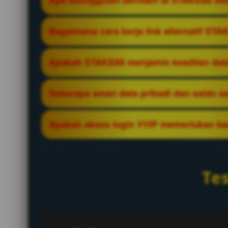
Apa keunggulan bermain di STAKE88 dib
STAKE88 merupakan situs game VVIP eksklusif 
Bagaimana cara kerja link alternatif ST
permainan tanpa jeda, dipadukan dengan sta
Akses link alternatif STAKE88 difungsikan seb
Apakah STAKE88 menjamin keadilan dal
pemain kelas VVIP tetap dapat terhubung k
pemblokiran wilayah.
Tentu saja. Kami mengimplementasikan sistem 
Seberapa aman data pribadi dan saldo s
penyedia layanan berstandar sultan, integrit
kami.
Infrastruktur server anti-lag kami didukung ol
Apakah akses login VVIP memerlukan ba
member diproteksi secara absolut, menutup ra
Sama sekali tidak. Tim engineer kami secara
STAKE88 dengan sangat cepat melalui brow
Te
hambatan apa pun.