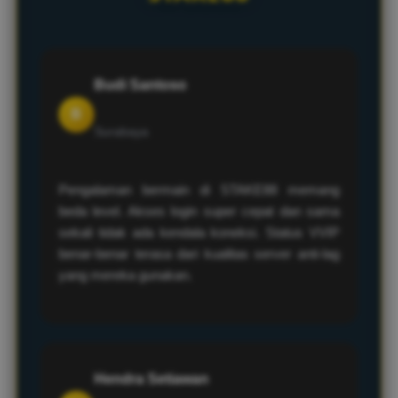
yang tidak berkepentingan.
dengan sangat cepat melalui browser
perangkat pintar maupun desktop
menggunakan koneksi internet penyedia
layanan lokal tanpa hambatan apa pun.
Budi Santoso
B
Surabaya
Pengalaman bermain di STAKE88 memang
beda level. Akses login super cepat dan sama
sekali tidak ada kendala koneksi. Status VVIP
benar-benar terasa dari kualitas server anti-lag
yang mereka gunakan.
Hendra Setiawan