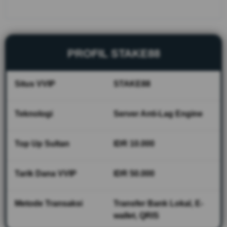
responsif.
Rasakan
kemewahan
pelayanan
sultan tanpa
PROFIL STAKE88
henti untuk
jaminan
taruhan yang
Situs VVIP
STAKE88
aman dan
eksklusif.
Teknologi
Server Anti-Lag Engine
L
i
Top Up Sultan
IDR 10.000
h
a
t
Tarik Dana VVIP
IDR 50.000
d
e
t
Metode Transaksi
Transfer Bank Lokal, E-
a
wallet, QRIS
i