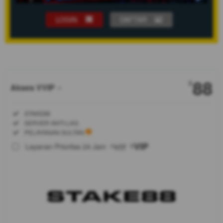
LOGIN
DAFTAR
Show More
88
$
Akses VVIP
Akses
Included:
STAKE88
VVIP
Included:
SERVER ANTI-LAG
SELECTED
Included:
PELAYANAN SULTAN
88
$
ktif
VIP
Layanan Prioritas 24 Jam
A
V
Bergabunglah
di STAKE88,
situs game
VVIP yang
ditenagai
server anti-
lag paling