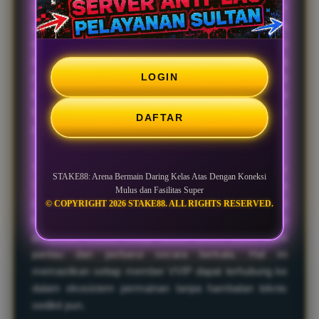
STAKE88
hadir sebagai standar baru situs game VVIP
yang dirancang khusus untuk memastikan pemain
mendapatkan akses login yang mulus kapan pun
dibutuhkan. Berbekal teknologi server anti-lag
LOGIN
mutakhir, kami menjamin stabilitas permainan tingkat
tinggi, sehingga Anda terbebas dari kekhawatiran saat
terjadi lonjakan trafik maupun pemeliharaan sistem
DAFTAR
jaringan.
Tidak hanya berfokus pada kecepatan akses, jalur
STAKE88: Arena Bermain Daring Kelas Atas Dengan Koneksi
STAKE88 login
juga dirancang untuk menyajikan
Mulus dan Fasilitas Super
pengalaman antarmuka yang sangat responsif demi
© COPYRIGHT 2026 STAKE88. ALL RIGHTS RESERVED.
kenyamanan Anda. Sebagai wujud komitmen
pelayanan sultan, setiap tautan akses resmi kami
pantau dan perbarui secara berkala. Hal ini
memastikan setiap member VVIP dapat terhubung ke
dalam ekosistem permainan tanpa hambatan teknis
sedikit pun.