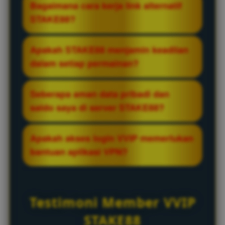
Bagaimana cara kerja link alternatif
eksklusif yang dirancang dengan teknologi
STAKE88?
server anti-lag generasi terbaru. Kami
memberikan jaminan stabilitas permainan
Akses link alternatif STAKE88 difungsikan
Apakah STAKE88 menjamin keadilan
tanpa jeda, dipadukan dengan standar
sebagai jalur privasi bebas hambatan yang
dalam setiap permainan?
pelayanan sultan yang memprioritaskan
diperbarui secara sistematis. Infrastruktur
kenyamanan serta keamanan member
ini memastikan setiap pemain kelas VVIP
Tentu saja. Kami mengimplementasikan
Seberapa aman data pribadi dan
secara profesional.
tetap dapat terhubung ke dalam
sistem Fair Play 100% dengan algoritma
saldo saya di server STAKE88?
ekosistem permainan dengan lancar dan
terverifikasi untuk seluruh portofolio
sangat aman, terhindar dari kendala
hiburan yang tersedia. Sebagai penyedia
Infrastruktur server anti-lag kami
Apakah akses login VVIP memerlukan
jaringan atau pemblokiran wilayah.
layanan berstandar sultan, integritas
didukung oleh protokol enkripsi data
bantuan aplikasi VPN?
operasional dan transparansi hasil adalah
setara perbankan yang berlapis. Seluruh
komitmen mutlak yang terus dikawal ketat
rekam jejak privasi dan transaksi saldo
Sama sekali tidak. Tim engineer kami
oleh tim audit kami.
member diproteksi secara absolut,
secara proaktif melakukan pemeliharaan
Testimoni Member VVIP
menutup rapat segala celah dari ancaman
dan optimasi routing jaringan. Anda dapat
peretasan maupun akses ilegal oleh pihak
mengakses halaman login STAKE88
STAKE88