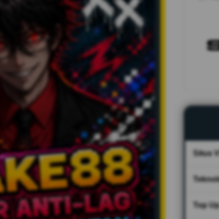
sult
yang
L
i
h
a
t
d
e
t
a
i
l
l
Situs 
i
s
Teknol
e
n
s
Top Up
i