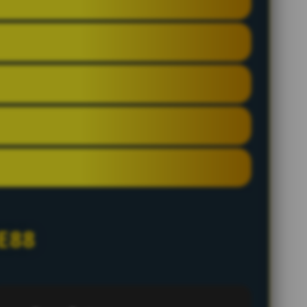
i terbaru. Kami memberikan jaminan stabilitas
serta keamanan member secara profesional.
istematis. Infrastruktur ini memastikan setiap
aman, terhindar dari kendala jaringan atau
ruh portofolio hiburan yang tersedia. Sebagai
utlak yang terus dikawal ketat oleh tim audit
Seluruh rekam jejak privasi dan transaksi saldo
gal oleh pihak yang tidak berkepentingan.
jaringan. Anda dapat mengakses halaman login
ksi internet penyedia layanan lokal tanpa
E88