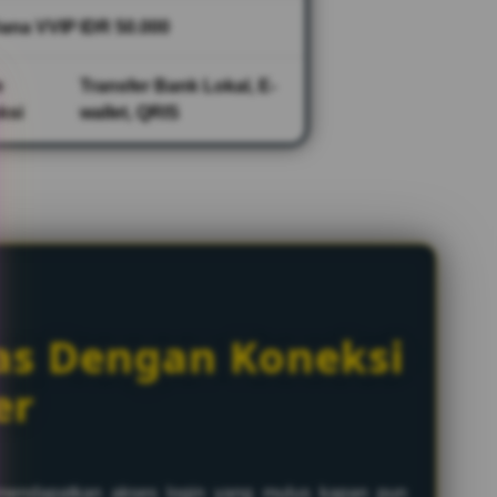
Dana VVIP
IDR 50.000
e
Transfer Bank Lokal, E-
ksi
wallet, QRIS
tas Dengan Koneksi
er
mendapatkan akses login yang mulus kapan pun