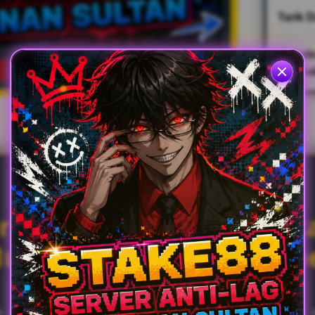
Tarik 
Metod
DAFTAR
Transa
rmain Daring Kelas A
ulus dan Fasilitas Sup
me VVIP yang dirancang khusus untuk memastikan pemain 