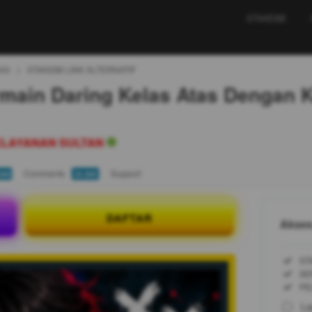
STAKE88
AG
STAKE88 LINK ALTERNATIF
main Daring Kelas Atas Dengan 
ELAYANAN SULTAN
Comments
Support
888
28.888
DAFTAR
Akses
Akse
Inc
ST
Inc
Berg
SE
Inc
PE
yang 
resp
La