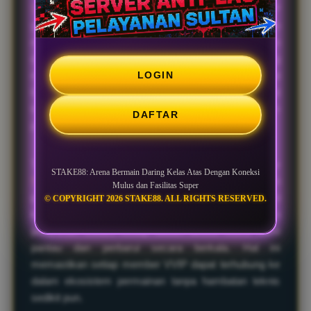
STAKE88
hadir sebagai standar baru situs game VVIP
yang dirancang khusus untuk memastikan pemain
mendapatkan akses login yang mulus kapan pun
dibutuhkan. Berbekal teknologi server anti-lag
LOGIN
mutakhir, kami menjamin stabilitas permainan tingkat
tinggi, sehingga Anda terbebas dari kekhawatiran saat
terjadi lonjakan trafik maupun pemeliharaan sistem
DAFTAR
jaringan.
Tidak hanya berfokus pada kecepatan akses, jalur
STAKE88: Arena Bermain Daring Kelas Atas Dengan Koneksi
STAKE88 login
juga dirancang untuk menyajikan
Mulus dan Fasilitas Super
pengalaman antarmuka yang sangat responsif demi
© COPYRIGHT 2026 STAKE88. ALL RIGHTS RESERVED.
kenyamanan Anda. Sebagai wujud komitmen
pelayanan sultan, setiap tautan akses resmi kami
pantau dan perbarui secara berkala. Hal ini
memastikan setiap member VVIP dapat terhubung ke
dalam ekosistem permainan tanpa hambatan teknis
sedikit pun.