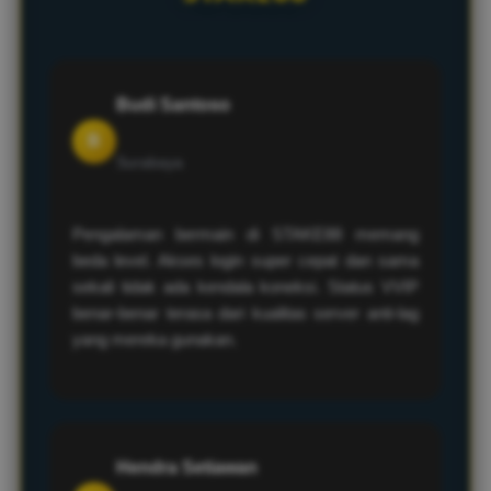
yang tidak berkepentingan.
dengan sangat cepat melalui browser
perangkat pintar maupun desktop
menggunakan koneksi internet penyedia
layanan lokal tanpa hambatan apa pun.
Budi Santoso
B
Surabaya
Pengalaman bermain di STAKE88 memang
beda level. Akses login super cepat dan sama
sekali tidak ada kendala koneksi. Status VVIP
benar-benar terasa dari kualitas server anti-lag
yang mereka gunakan.
Hendra Setiawan