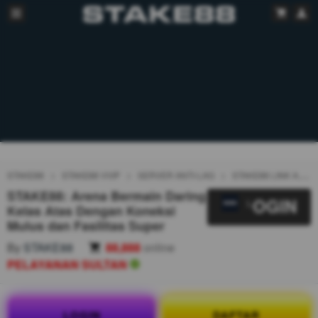
STAKE88
STAKE88 VVIP
SERVER ANTI-LAG
STAKE88 LINK ALTERNATIF
STAKE88: Arena Bermain Daring
OGIN
L
Kelas Atas Dengan Koneksi
Mulus dan Fasilitas Super
By
STAKE88
88,888
online
PELAYANAN SULTAN
LOGIN
DAFTAR