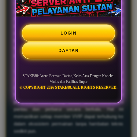
STAKE88
hadir sebagai standar baru situs game VVIP
yang dirancang khusus untuk memastikan pemain
mendapatkan akses login yang mulus kapan pun
dibutuhkan. Berbekal teknologi server anti-lag
LOGIN
mutakhir, kami menjamin stabilitas permainan tingkat
tinggi, sehingga Anda terbebas dari kekhawatiran saat
terjadi lonjakan trafik maupun pemeliharaan sistem
DAFTAR
jaringan.
Tidak hanya berfokus pada kecepatan akses, jalur
STAKE88: Arena Bermain Daring Kelas Atas Dengan Koneksi
STAKE88 login
juga dirancang untuk menyajikan
Mulus dan Fasilitas Super
pengalaman antarmuka yang sangat responsif demi
© COPYRIGHT 2026 STAKE88. ALL RIGHTS RESERVED.
kenyamanan Anda. Sebagai wujud komitmen
pelayanan sultan, setiap tautan akses resmi kami
pantau dan perbarui secara berkala. Hal ini
memastikan setiap member VVIP dapat terhubung ke
dalam ekosistem permainan tanpa hambatan teknis
sedikit pun.