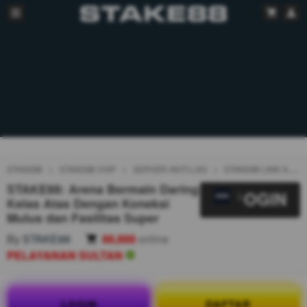
STAKE88
STAKE88 VVIP
SERVER ANTI-LAG
STAKE88 LINK ALTERNATIF
STAKE88: Arena Bermain Daring
OGIN
L
Kelas Atas Dengan Koneksi
Mulus dan Fasilitas Super
By
STAKE88
88,888
online
PELAYANAN SULTAN
LOGIN
DAFTAR