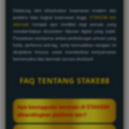
Didukung oleh infrastruktur keamanan modern dan
proteksi data tingkat keamanan tinggi,
STAKE88 link
alternatif
menjadi opsi kredibel bagi pemain yang
mendambakan ekosistem hiburan digital yang stabil.
Perpaduan sempurna antara perlindungan privasi yang
ketat, performa anti-lag, serta kemudahan navigasi ini
diciptakan khusus untuk memberikan kenyamanan
bertransaksi dan bermain secara eksklusif.
FAQ TENTANG STAKE88
Apa keunggulan bermain di STAKE88
dibandingkan platform lain?
STAKE88 merupakan situs game VVIP