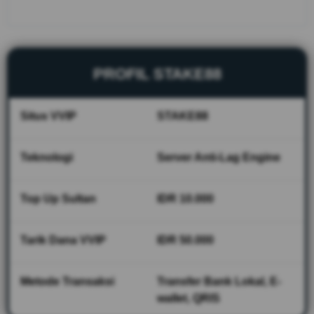
responsif.
Rasakan
kemewahan
pelayanan
sultan tanpa
PROFIL STAKE88
henti untuk
jaminan
taruhan yang
Situs VVIP
STAKE88
aman dan
eksklusif.
Teknologi
Server Anti-Lag Engine
L
i
Top Up Sultan
IDR 10.000
h
a
t
Tarik Dana VVIP
IDR 50.000
d
e
t
Metode Transaksi
Transfer Bank Lokal, E-
a
wallet, QRIS
i