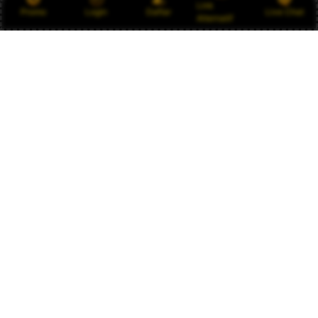
infrastruktur enkripsi dari STAKE88 menjawab
Link
Promo
Login
Daftar
Live Chat
Alternatif
keraguan saya. Link alternatifnya selalu
responsif, menjadikan pengalaman bermain jauh
lebih eksklusif dan aman.