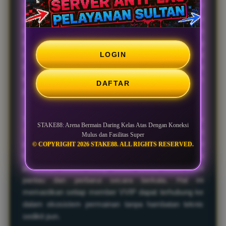
STAKE88
hadir sebagai standar baru situs game VVIP
yang dirancang khusus untuk memastikan pemain
mendapatkan akses login yang mulus kapan pun
dibutuhkan. Berbekal teknologi server anti-lag
LOGIN
mutakhir, kami menjamin stabilitas permainan tingkat
tinggi, sehingga Anda terbebas dari kekhawatiran saat
terjadi lonjakan trafik maupun pemeliharaan sistem
DAFTAR
jaringan.
Tidak hanya berfokus pada kecepatan akses, jalur
STAKE88: Arena Bermain Daring Kelas Atas Dengan Koneksi
STAKE88 login
juga dirancang untuk menyajikan
Mulus dan Fasilitas Super
pengalaman antarmuka yang sangat responsif demi
© COPYRIGHT 2026 STAKE88. ALL RIGHTS RESERVED.
kenyamanan Anda. Sebagai wujud komitmen
pelayanan sultan, setiap tautan akses resmi kami
pantau dan perbarui secara berkala. Hal ini
memastikan setiap member VVIP dapat terhubung ke
dalam ekosistem permainan tanpa hambatan teknis
sedikit pun.