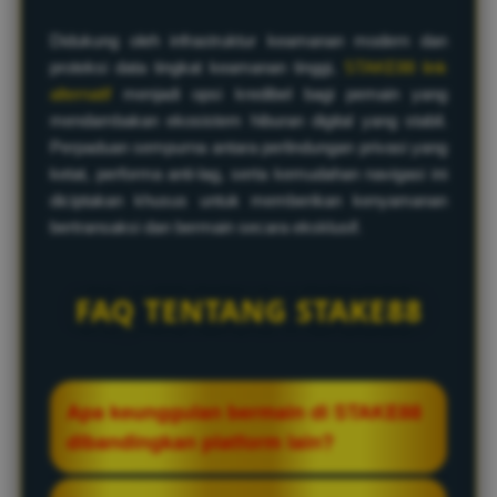
Didukung oleh infrastruktur keamanan modern dan
proteksi data tingkat keamanan tinggi,
STAKE88 link
alternatif
menjadi opsi kredibel bagi pemain yang
mendambakan ekosistem hiburan digital yang stabil.
Perpaduan sempurna antara perlindungan privasi yang
ketat, performa anti-lag, serta kemudahan navigasi ini
diciptakan khusus untuk memberikan kenyamanan
bertransaksi dan bermain secara eksklusif.
FAQ TENTANG STAKE88
Apa keunggulan bermain di STAKE88
dibandingkan platform lain?
STAKE88 merupakan situs game VVIP