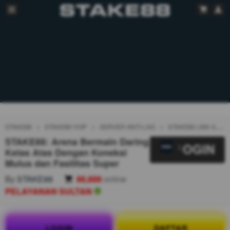
STAKE88
STAKE88 VVIP
SERVER ANTI-LAG
STAKE88 LINK ALTERNATIF
STAKE88: Arena Bermain Daring
OGIN
L
Kelas Atas Dengan Koneksi
Mulus dan Fasilitas Super
By
STAKE88
88,888
online
PELAYANAN SULTAN
LOGIN
DAFTAR