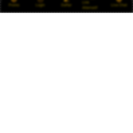
infrastruktur enkripsi dari STAKE88 menjawab
Link
Promo
Login
Daftar
Live Chat
Alternatif
keraguan saya. Link alternatifnya selalu
responsif, menjadikan pengalaman bermain jauh
lebih eksklusif dan aman.