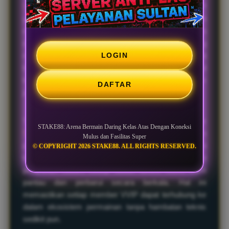
STAKE88
hadir sebagai standar baru situs game VVIP
yang dirancang khusus untuk memastikan pemain
mendapatkan akses login yang mulus kapan pun
dibutuhkan. Berbekal teknologi server anti-lag
LOGIN
mutakhir, kami menjamin stabilitas permainan tingkat
tinggi, sehingga Anda terbebas dari kekhawatiran saat
terjadi lonjakan trafik maupun pemeliharaan sistem
DAFTAR
jaringan.
Tidak hanya berfokus pada kecepatan akses, jalur
STAKE88: Arena Bermain Daring Kelas Atas Dengan Koneksi
STAKE88 login
juga dirancang untuk menyajikan
Mulus dan Fasilitas Super
pengalaman antarmuka yang sangat responsif demi
© COPYRIGHT 2026 STAKE88. ALL RIGHTS RESERVED.
kenyamanan Anda. Sebagai wujud komitmen
pelayanan sultan, setiap tautan akses resmi kami
pantau dan perbarui secara berkala. Hal ini
memastikan setiap member VVIP dapat terhubung ke
dalam ekosistem permainan tanpa hambatan teknis
sedikit pun.