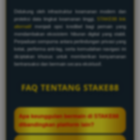
Didukung oleh infrastruktur keamanan modern dan
proteksi data tingkat keamanan tinggi,
STAKE88 link
alternatif
menjadi opsi kredibel bagi pemain yang
mendambakan ekosistem hiburan digital yang stabil.
Perpaduan sempurna antara perlindungan privasi yang
ketat, performa anti-lag, serta kemudahan navigasi ini
diciptakan khusus untuk memberikan kenyamanan
bertransaksi dan bermain secara eksklusif.
FAQ TENTANG STAKE88
Apa keunggulan bermain di STAKE88
dibandingkan platform lain?
STAKE88 merupakan situs game VVIP