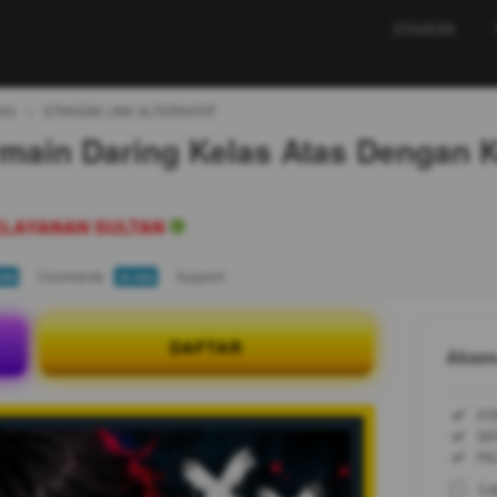
STAKE88
AG
STAKE88 LINK ALTERNATIF
main Daring Kelas Atas Dengan 
ELAYANAN SULTAN
Comments
Support
888
28.888
DAFTAR
Akses
Akse
Inc
ST
Inc
Berg
SE
Inc
PE
yang 
resp
La