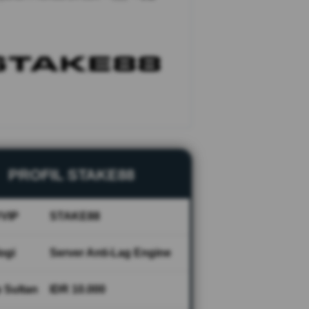
an tanpa henti untuk jaminan taruhan
 aman dan eksklusif.
PROFIL STAKE88
VVIP
STAKE88
ogi
Server Anti-Lag Engine
 Sultan
IDR 10.000