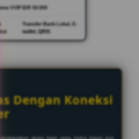
Dana VVIP
IDR 50.000
e
Transfer Bank Lokal, E-
ksi
wallet, QRIS
tas Dengan Koneksi
er
mendapatkan akses login yang mulus kapan pun