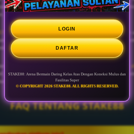
akhir, kami menjamin stabilitas permainan tingkat tinggi, se
n.
LOGIN
STAKE88 login
juga dirancang untuk menyajikan pengalaman 
etiap tautan akses resmi kami pantau dan perbarui secara ber
DAFTAR
atan teknis sedikit pun.
an proteksi data tingkat keamanan tinggi,
STAKE88 link alt
l. Perpaduan sempurna antara perlindungan privasi yang ketat
STAKE88: Arena Bermain Daring Kelas Atas Dengan Koneksi Mulus dan
Fasilitas Super
rtransaksi dan bermain secara eksklusif.
© COPYRIGHT 2026 STAKE88. ALL RIGHTS RESERVED.
FAQ TENTANG STAKE88