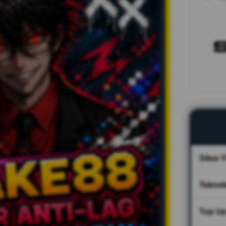
sult
yang
L
i
h
a
t
d
e
t
a
i
l
l
Situs 
i
s
Teknol
e
n
s
Top Up
i