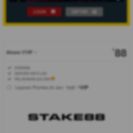
LOGIN
DAFTAR
Show More
88
$
Akses VVIP
Akses
Included:
STAKE88
VVIP
Included:
SERVER ANTI-LAG
SELECTED
Included:
PELAYANAN SULTAN
88
$
ktif
VIP
Layanan Prioritas 24 Jam
A
V
Bergabunglah
di STAKE88,
situs game
VVIP yang
ditenagai
server anti-
lag paling