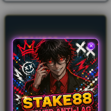
l
l
i
s
e
n
s
STAKE88: Arena
i
Bermain Daring
Kelas Atas
Dengan Koneksi
Mulus dan
Fasilitas Super