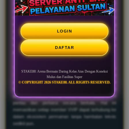
STAKE88
hadir sebagai standar baru situs game VVIP
yang dirancang khusus untuk memastikan pemain
mendapatkan akses login yang mulus kapan pun
dibutuhkan. Berbekal teknologi server anti-lag
LOGIN
mutakhir, kami menjamin stabilitas permainan tingkat
tinggi, sehingga Anda terbebas dari kekhawatiran saat
terjadi lonjakan trafik maupun pemeliharaan sistem
DAFTAR
jaringan.
Tidak hanya berfokus pada kecepatan akses, jalur
STAKE88: Arena Bermain Daring Kelas Atas Dengan Koneksi
STAKE88 login
juga dirancang untuk menyajikan
Mulus dan Fasilitas Super
pengalaman antarmuka yang sangat responsif demi
© COPYRIGHT 2026 STAKE88. ALL RIGHTS RESERVED.
kenyamanan Anda. Sebagai wujud komitmen
pelayanan sultan, setiap tautan akses resmi kami
pantau dan perbarui secara berkala. Hal ini
memastikan setiap member VVIP dapat terhubung ke
dalam ekosistem permainan tanpa hambatan teknis
sedikit pun.