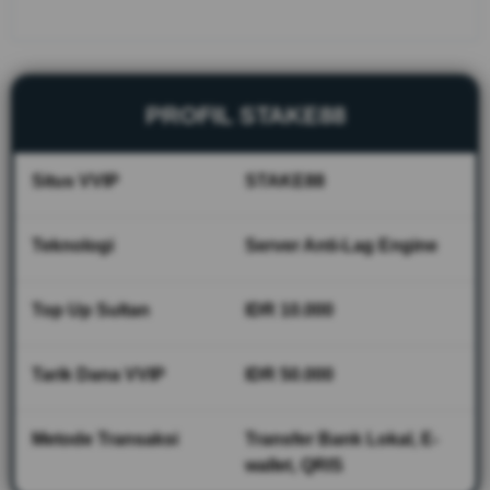
responsif.
Rasakan
kemewahan
pelayanan
sultan tanpa
PROFIL STAKE88
henti untuk
jaminan
taruhan yang
Situs VVIP
STAKE88
aman dan
eksklusif.
Teknologi
Server Anti-Lag Engine
L
i
Top Up Sultan
IDR 10.000
h
a
t
Tarik Dana VVIP
IDR 50.000
d
e
t
Metode Transaksi
Transfer Bank Lokal, E-
a
wallet, QRIS
i