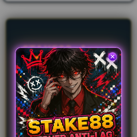
l
l
i
s
e
n
s
STAKE88: Arena
i
Bermain Daring
Kelas Atas
Dengan Koneksi
Mulus dan
Fasilitas Super