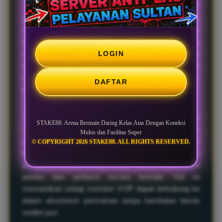
STAKE88
hadir sebagai standar baru situs game VVIP
yang dirancang khusus untuk memastikan pemain
mendapatkan akses login yang mulus kapan pun
dibutuhkan. Berbekal teknologi server anti-lag
LOGIN
mutakhir, kami menjamin stabilitas permainan tingkat
tinggi, sehingga Anda terbebas dari kekhawatiran saat
terjadi lonjakan trafik maupun pemeliharaan sistem
DAFTAR
jaringan.
Tidak hanya berfokus pada kecepatan akses, jalur
STAKE88: Arena Bermain Daring Kelas Atas Dengan Koneksi
STAKE88 login
juga dirancang untuk menyajikan
Mulus dan Fasilitas Super
pengalaman antarmuka yang sangat responsif demi
© COPYRIGHT 2026 STAKE88. ALL RIGHTS RESERVED.
kenyamanan Anda. Sebagai wujud komitmen
pelayanan sultan, setiap tautan akses resmi kami
pantau dan perbarui secara berkala. Hal ini
memastikan setiap member VVIP dapat terhubung ke
dalam ekosistem permainan tanpa hambatan teknis
sedikit pun.