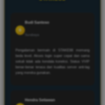
yang tidak berkepentingan.
dengan sangat cepat melalui browser
perangkat pintar maupun desktop
menggunakan koneksi internet penyedia
layanan lokal tanpa hambatan apa pun.
Budi Santoso
B
Surabaya
Pengalaman bermain di STAKE88 memang
beda level. Akses login super cepat dan sama
sekali tidak ada kendala koneksi. Status VVIP
benar-benar terasa dari kualitas server anti-lag
yang mereka gunakan.
Hendra Setiawan