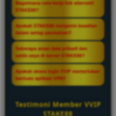
Bagaimana cara kerja link alternatif
eksklusif yang dirancang dengan teknologi
STAKE88?
server anti-lag generasi terbaru. Kami
memberikan jaminan stabilitas permainan
Akses link alternatif STAKE88 difungsikan
Apakah STAKE88 menjamin keadilan
tanpa jeda, dipadukan dengan standar
sebagai jalur privasi bebas hambatan yang
dalam setiap permainan?
pelayanan sultan yang memprioritaskan
diperbarui secara sistematis. Infrastruktur
kenyamanan serta keamanan member
ini memastikan setiap pemain kelas VVIP
Tentu saja. Kami mengimplementasikan
Seberapa aman data pribadi dan
secara profesional.
tetap dapat terhubung ke dalam
sistem Fair Play 100% dengan algoritma
saldo saya di server STAKE88?
ekosistem permainan dengan lancar dan
terverifikasi untuk seluruh portofolio
sangat aman, terhindar dari kendala
hiburan yang tersedia. Sebagai penyedia
Infrastruktur server anti-lag kami
Apakah akses login VVIP memerlukan
jaringan atau pemblokiran wilayah.
layanan berstandar sultan, integritas
didukung oleh protokol enkripsi data
bantuan aplikasi VPN?
operasional dan transparansi hasil adalah
setara perbankan yang berlapis. Seluruh
komitmen mutlak yang terus dikawal ketat
rekam jejak privasi dan transaksi saldo
Sama sekali tidak. Tim engineer kami
oleh tim audit kami.
member diproteksi secara absolut,
secara proaktif melakukan pemeliharaan
Testimoni Member VVIP
menutup rapat segala celah dari ancaman
dan optimasi routing jaringan. Anda dapat
peretasan maupun akses ilegal oleh pihak
mengakses halaman login STAKE88
STAKE88