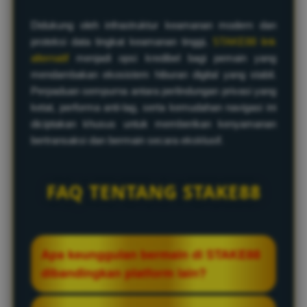
Didukung oleh infrastruktur keamanan modern dan
proteksi data tingkat keamanan tinggi,
STAKE88 link
alternatif
menjadi opsi kredibel bagi pemain yang
mendambakan ekosistem hiburan digital yang stabil.
Perpaduan sempurna antara perlindungan privasi yang
ketat, performa anti-lag, serta kemudahan navigasi ini
diciptakan khusus untuk memberikan kenyamanan
bertransaksi dan bermain secara eksklusif.
FAQ TENTANG STAKE88
Apa keunggulan bermain di STAKE88
dibandingkan platform lain?
STAKE88 merupakan situs game VVIP