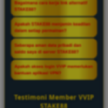
Bagaimana cara kerja link alternatif
eksklusif yang dirancang dengan teknologi
STAKE88?
server anti-lag generasi terbaru. Kami
memberikan jaminan stabilitas permainan
Akses link alternatif STAKE88 difungsikan
Apakah STAKE88 menjamin keadilan
tanpa jeda, dipadukan dengan standar
sebagai jalur privasi bebas hambatan yang
dalam setiap permainan?
pelayanan sultan yang memprioritaskan
diperbarui secara sistematis. Infrastruktur
kenyamanan serta keamanan member
ini memastikan setiap pemain kelas VVIP
Tentu saja. Kami mengimplementasikan
Seberapa aman data pribadi dan
secara profesional.
tetap dapat terhubung ke dalam
sistem Fair Play 100% dengan algoritma
saldo saya di server STAKE88?
ekosistem permainan dengan lancar dan
terverifikasi untuk seluruh portofolio
sangat aman, terhindar dari kendala
hiburan yang tersedia. Sebagai penyedia
Infrastruktur server anti-lag kami
Apakah akses login VVIP memerlukan
jaringan atau pemblokiran wilayah.
layanan berstandar sultan, integritas
didukung oleh protokol enkripsi data
bantuan aplikasi VPN?
operasional dan transparansi hasil adalah
setara perbankan yang berlapis. Seluruh
komitmen mutlak yang terus dikawal ketat
rekam jejak privasi dan transaksi saldo
Sama sekali tidak. Tim engineer kami
oleh tim audit kami.
member diproteksi secara absolut,
secara proaktif melakukan pemeliharaan
Testimoni Member VVIP
menutup rapat segala celah dari ancaman
dan optimasi routing jaringan. Anda dapat
peretasan maupun akses ilegal oleh pihak
mengakses halaman login STAKE88
STAKE88