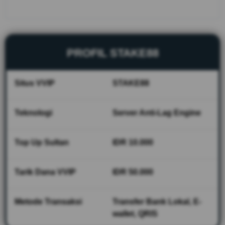
responsif.
Rasakan
kemewahan
pelayanan
sultan tanpa
PROFIL STAKE88
henti untuk
jaminan
taruhan yang
Situs VVIP
STAKE88
aman dan
eksklusif.
Teknologi
Server Anti-Lag Engine
L
i
Top Up Sultan
IDR 10.000
h
a
t
Tarik Dana VVIP
IDR 50.000
d
e
t
Metode Transaksi
Transfer Bank Lokal, E-
a
wallet, QRIS
i