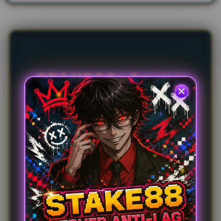
l
l
i
s
e
n
s
STAKE88: Arena
i
Bermain Daring
Kelas Atas
Dengan Koneksi
Mulus dan
Fasilitas Super