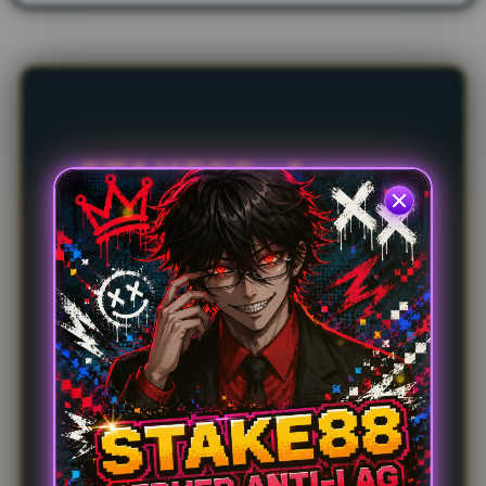
l
l
i
s
e
n
s
STAKE88: Arena
i
Bermain Daring
Kelas Atas
Dengan Koneksi
Mulus dan
Fasilitas Super