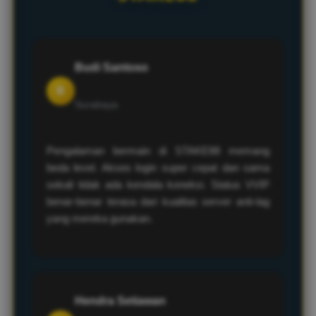
yang tidak berkepentingan.
dengan sangat cepat melalui browser
perangkat pintar maupun desktop
menggunakan koneksi internet penyedia
layanan lokal tanpa hambatan apa pun.
Budi Santoso
B
Surabaya
Pengalaman bermain di STAKE88 memang
beda level. Akses login super cepat dan sama
sekali tidak ada kendala koneksi. Status VVIP
benar-benar terasa dari kualitas server anti-lag
yang mereka gunakan.
Hendra Setiawan