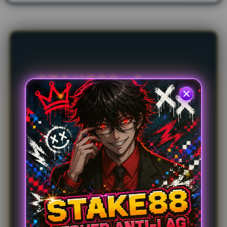
l
l
i
s
e
n
s
STAKE88: Arena
i
Bermain Daring
Kelas Atas
Dengan Koneksi
Mulus dan
Fasilitas Super