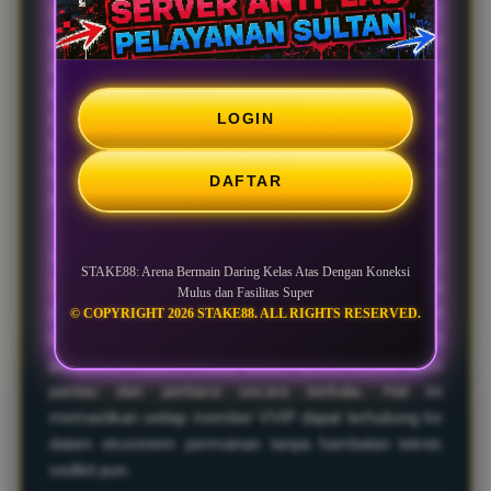
STAKE88
hadir sebagai standar baru situs game VVIP
yang dirancang khusus untuk memastikan pemain
mendapatkan akses login yang mulus kapan pun
dibutuhkan. Berbekal teknologi server anti-lag
LOGIN
mutakhir, kami menjamin stabilitas permainan tingkat
tinggi, sehingga Anda terbebas dari kekhawatiran saat
terjadi lonjakan trafik maupun pemeliharaan sistem
DAFTAR
jaringan.
Tidak hanya berfokus pada kecepatan akses, jalur
STAKE88: Arena Bermain Daring Kelas Atas Dengan Koneksi
STAKE88 login
juga dirancang untuk menyajikan
Mulus dan Fasilitas Super
pengalaman antarmuka yang sangat responsif demi
© COPYRIGHT 2026 STAKE88. ALL RIGHTS RESERVED.
kenyamanan Anda. Sebagai wujud komitmen
pelayanan sultan, setiap tautan akses resmi kami
pantau dan perbarui secara berkala. Hal ini
memastikan setiap member VVIP dapat terhubung ke
dalam ekosistem permainan tanpa hambatan teknis
sedikit pun.