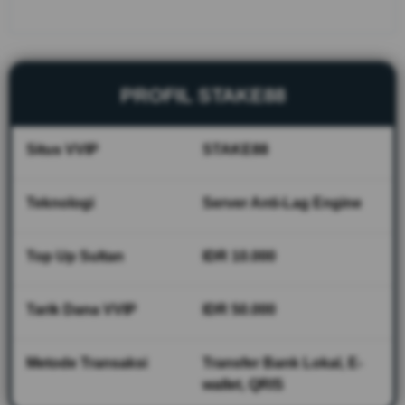
responsif.
Rasakan
kemewahan
pelayanan
sultan tanpa
PROFIL STAKE88
henti untuk
jaminan
taruhan yang
Situs VVIP
STAKE88
aman dan
eksklusif.
Teknologi
Server Anti-Lag Engine
L
i
Top Up Sultan
IDR 10.000
h
a
t
Tarik Dana VVIP
IDR 50.000
d
e
t
Metode Transaksi
Transfer Bank Lokal, E-
a
wallet, QRIS
i