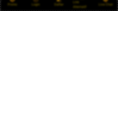
infrastruktur enkripsi dari STAKE88 menjawab
Link
Promo
Login
Daftar
Live Chat
Alternatif
keraguan saya. Link alternatifnya selalu
responsif, menjadikan pengalaman bermain jauh
lebih eksklusif dan aman.