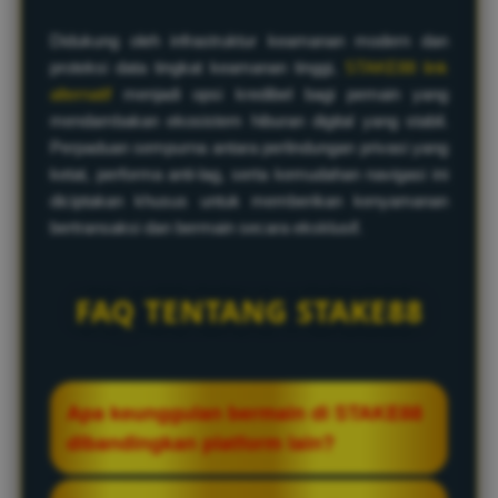
Didukung oleh infrastruktur keamanan modern dan
proteksi data tingkat keamanan tinggi,
STAKE88 link
alternatif
menjadi opsi kredibel bagi pemain yang
mendambakan ekosistem hiburan digital yang stabil.
Perpaduan sempurna antara perlindungan privasi yang
ketat, performa anti-lag, serta kemudahan navigasi ini
diciptakan khusus untuk memberikan kenyamanan
bertransaksi dan bermain secara eksklusif.
FAQ TENTANG STAKE88
Apa keunggulan bermain di STAKE88
dibandingkan platform lain?
STAKE88 merupakan situs game VVIP