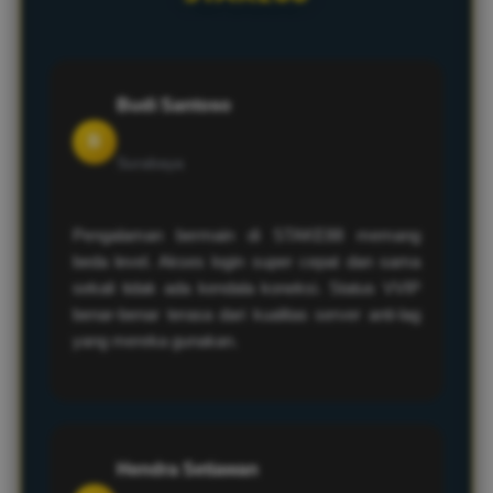
yang tidak berkepentingan.
dengan sangat cepat melalui browser
perangkat pintar maupun desktop
menggunakan koneksi internet penyedia
layanan lokal tanpa hambatan apa pun.
Budi Santoso
B
Surabaya
Pengalaman bermain di STAKE88 memang
beda level. Akses login super cepat dan sama
sekali tidak ada kendala koneksi. Status VVIP
benar-benar terasa dari kualitas server anti-lag
yang mereka gunakan.
Hendra Setiawan