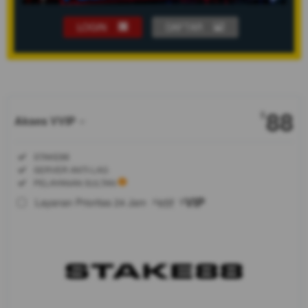
LOGIN
DAFTAR
Show More
88
$
Akses VVIP
Akses
Included:
STAKE88
VVIP
Included:
SERVER ANTI-LAG
SELECTED
Included:
PELAYANAN SULTAN
88
$
ktif
VIP
Layanan Prioritas 24 Jam
A
V
Bergabunglah
di STAKE88,
situs game
VVIP yang
ditenagai
server anti-
lag paling