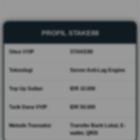
responsif.
Rasakan
kemewahan
pelayanan
sultan tanpa
PROFIL STAKE88
henti untuk
jaminan
taruhan yang
Situs VVIP
STAKE88
aman dan
eksklusif.
Teknologi
Server Anti-Lag Engine
L
i
Top Up Sultan
IDR 10.000
h
a
t
Tarik Dana VVIP
IDR 50.000
d
e
t
Metode Transaksi
Transfer Bank Lokal, E-
a
wallet, QRIS
i