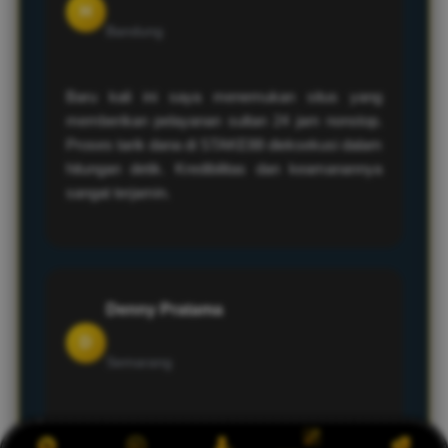
H
Bandung
Baru kali ini saya menemukan situs yang
memberikan pelayanan sultan 24 jam nonstop.
Proses tarik dana di STAKE88 dieksekusi dalam
hitungan detik. Kredibilitas dan keamanannya
sangat terjamin.
Denny Pratama
D
Semarang
Saya sangat mengutamakan privasi data, dan