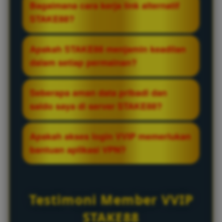
Bagaimana cara kerja link alternatif
eksklusif yang dirancang dengan teknologi
STAKE88?
server anti-lag generasi terbaru. Kami
memberikan jaminan stabilitas permainan
Akses link alternatif STAKE88 difungsikan
Apakah STAKE88 menjamin keadilan
tanpa jeda, dipadukan dengan standar
sebagai jalur privasi bebas hambatan yang
dalam setiap permainan?
pelayanan sultan yang memprioritaskan
diperbarui secara sistematis. Infrastruktur
kenyamanan serta keamanan member
ini memastikan setiap pemain kelas VVIP
Tentu saja. Kami mengimplementasikan
Seberapa aman data pribadi dan
secara profesional.
tetap dapat terhubung ke dalam
sistem Fair Play 100% dengan algoritma
saldo saya di server STAKE88?
ekosistem permainan dengan lancar dan
terverifikasi untuk seluruh portofolio
sangat aman, terhindar dari kendala
hiburan yang tersedia. Sebagai penyedia
Infrastruktur server anti-lag kami
Apakah akses login VVIP memerlukan
jaringan atau pemblokiran wilayah.
layanan berstandar sultan, integritas
didukung oleh protokol enkripsi data
bantuan aplikasi VPN?
operasional dan transparansi hasil adalah
setara perbankan yang berlapis. Seluruh
komitmen mutlak yang terus dikawal ketat
rekam jejak privasi dan transaksi saldo
Sama sekali tidak. Tim engineer kami
oleh tim audit kami.
member diproteksi secara absolut,
secara proaktif melakukan pemeliharaan
Testimoni Member VVIP
menutup rapat segala celah dari ancaman
dan optimasi routing jaringan. Anda dapat
peretasan maupun akses ilegal oleh pihak
mengakses halaman login STAKE88
STAKE88