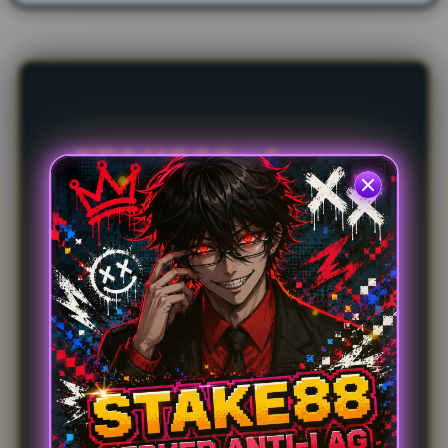
l
l
i
s
e
n
s
STAKE88: Arena
i
Bermain Daring
Kelas Atas
Dengan Koneksi
Mulus dan
Fasilitas Super