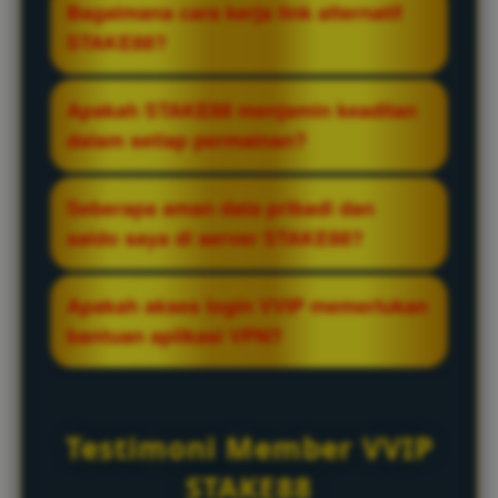
Bagaimana cara kerja link alternatif
eksklusif yang dirancang dengan teknologi
STAKE88?
server anti-lag generasi terbaru. Kami
memberikan jaminan stabilitas permainan
Akses link alternatif STAKE88 difungsikan
Apakah STAKE88 menjamin keadilan
tanpa jeda, dipadukan dengan standar
sebagai jalur privasi bebas hambatan yang
dalam setiap permainan?
pelayanan sultan yang memprioritaskan
diperbarui secara sistematis. Infrastruktur
kenyamanan serta keamanan member
ini memastikan setiap pemain kelas VVIP
Tentu saja. Kami mengimplementasikan
Seberapa aman data pribadi dan
secara profesional.
tetap dapat terhubung ke dalam
sistem Fair Play 100% dengan algoritma
saldo saya di server STAKE88?
ekosistem permainan dengan lancar dan
terverifikasi untuk seluruh portofolio
sangat aman, terhindar dari kendala
hiburan yang tersedia. Sebagai penyedia
Infrastruktur server anti-lag kami
Apakah akses login VVIP memerlukan
jaringan atau pemblokiran wilayah.
layanan berstandar sultan, integritas
didukung oleh protokol enkripsi data
bantuan aplikasi VPN?
operasional dan transparansi hasil adalah
setara perbankan yang berlapis. Seluruh
komitmen mutlak yang terus dikawal ketat
rekam jejak privasi dan transaksi saldo
Sama sekali tidak. Tim engineer kami
oleh tim audit kami.
member diproteksi secara absolut,
secara proaktif melakukan pemeliharaan
Testimoni Member VVIP
menutup rapat segala celah dari ancaman
dan optimasi routing jaringan. Anda dapat
peretasan maupun akses ilegal oleh pihak
mengakses halaman login STAKE88
STAKE88