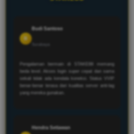
yang tidak berkepentingan.
dengan sangat cepat melalui browser
perangkat pintar maupun desktop
menggunakan koneksi internet penyedia
layanan lokal tanpa hambatan apa pun.
Budi Santoso
B
Surabaya
Pengalaman bermain di STAKE88 memang
beda level. Akses login super cepat dan sama
sekali tidak ada kendala koneksi. Status VVIP
benar-benar terasa dari kualitas server anti-lag
yang mereka gunakan.
Hendra Setiawan