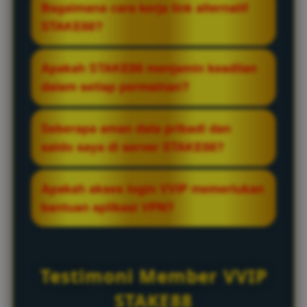
Bagaimana cara kerja link alternatif
eksklusif yang dirancang dengan teknologi
STAKE88?
server anti-lag generasi terbaru. Kami
memberikan jaminan stabilitas permainan
Akses link alternatif STAKE88 difungsikan
Apakah STAKE88 menjamin keadilan
tanpa jeda, dipadukan dengan standar
sebagai jalur privasi bebas hambatan yang
dalam setiap permainan?
pelayanan sultan yang memprioritaskan
diperbarui secara sistematis. Infrastruktur
kenyamanan serta keamanan member
ini memastikan setiap pemain kelas VVIP
Tentu saja. Kami mengimplementasikan
Seberapa aman data pribadi dan
secara profesional.
tetap dapat terhubung ke dalam
sistem Fair Play 100% dengan algoritma
saldo saya di server STAKE88?
ekosistem permainan dengan lancar dan
terverifikasi untuk seluruh portofolio
sangat aman, terhindar dari kendala
hiburan yang tersedia. Sebagai penyedia
Infrastruktur server anti-lag kami
Apakah akses login VVIP memerlukan
jaringan atau pemblokiran wilayah.
layanan berstandar sultan, integritas
didukung oleh protokol enkripsi data
bantuan aplikasi VPN?
operasional dan transparansi hasil adalah
setara perbankan yang berlapis. Seluruh
komitmen mutlak yang terus dikawal ketat
rekam jejak privasi dan transaksi saldo
Sama sekali tidak. Tim engineer kami
oleh tim audit kami.
member diproteksi secara absolut,
secara proaktif melakukan pemeliharaan
Testimoni Member VVIP
menutup rapat segala celah dari ancaman
dan optimasi routing jaringan. Anda dapat
peretasan maupun akses ilegal oleh pihak
mengakses halaman login STAKE88
STAKE88