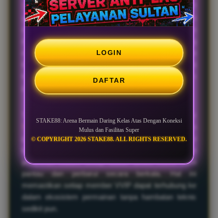
STAKE88
hadir sebagai standar baru situs game VVIP
yang dirancang khusus untuk memastikan pemain
mendapatkan akses login yang mulus kapan pun
dibutuhkan. Berbekal teknologi server anti-lag
LOGIN
mutakhir, kami menjamin stabilitas permainan tingkat
tinggi, sehingga Anda terbebas dari kekhawatiran saat
terjadi lonjakan trafik maupun pemeliharaan sistem
DAFTAR
jaringan.
Tidak hanya berfokus pada kecepatan akses, jalur
STAKE88: Arena Bermain Daring Kelas Atas Dengan Koneksi
STAKE88 login
juga dirancang untuk menyajikan
Mulus dan Fasilitas Super
pengalaman antarmuka yang sangat responsif demi
© COPYRIGHT 2026 STAKE88. ALL RIGHTS RESERVED.
kenyamanan Anda. Sebagai wujud komitmen
pelayanan sultan, setiap tautan akses resmi kami
pantau dan perbarui secara berkala. Hal ini
memastikan setiap member VVIP dapat terhubung ke
dalam ekosistem permainan tanpa hambatan teknis
sedikit pun.