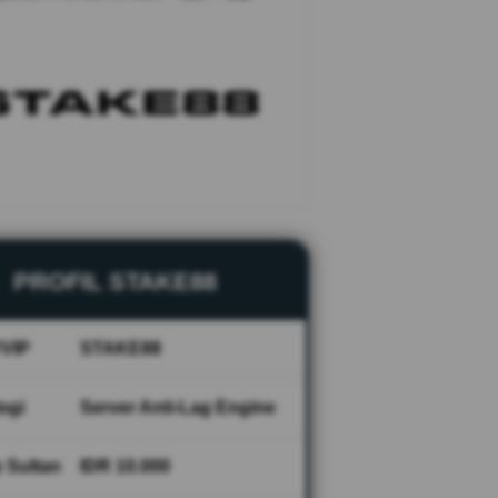
an tanpa henti untuk jaminan taruhan
 aman dan eksklusif.
PROFIL STAKE88
VVIP
STAKE88
ogi
Server Anti-Lag Engine
 Sultan
IDR 10.000