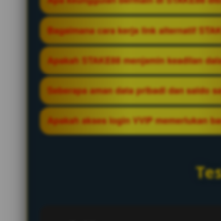
Apa keunggulan bermain di STAKE88 dib
STAKE88 merupakan situs game VVIP eksklusif 
Bagaimana cara kerja link alternatif ST
permainan tanpa jeda, dipadukan dengan sta
Akses link alternatif STAKE88 difungsikan seb
Apakah STAKE88 menjamin keadilan dal
pemain kelas VVIP tetap dapat terhubung k
pemblokiran wilayah.
Tentu saja. Kami mengimplementasikan sistem 
Seberapa aman data pribadi dan saldo s
penyedia layanan berstandar sultan, integrit
kami.
Infrastruktur server anti-lag kami didukung ol
Apakah akses login VVIP memerlukan ba
member diproteksi secara absolut, menutup ra
Sama sekali tidak. Tim engineer kami secara
STAKE88 dengan sangat cepat melalui brow
Te
hambatan apa pun.