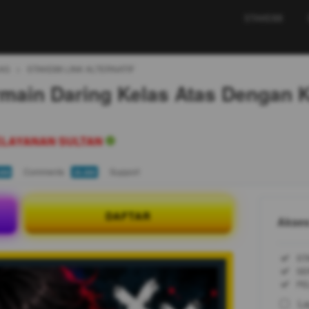
STAKE88
AG
STAKE88 LINK ALTERNATIF
main Daring Kelas Atas Dengan 
ELAYANAN SULTAN
Comments
Support
888
28.888
DAFTAR
Akses
Akse
Inc
ST
Inc
Berg
SE
Inc
PE
yang 
resp
La