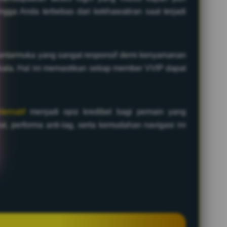
hingga Anda terbebas dari kekhawatiran saat terjadi
antarmuka yang sangat responsif demi kenyamanan
kala. Hal ini memastikan setiap member VVIP dapat
ernatif
menjadi opsi kredibel bagi pemain yang
, performa anti-lag, serta kemudahan navigasi ini