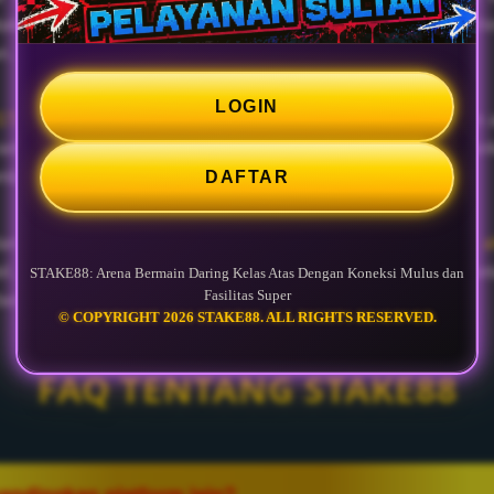
akhir, kami menjamin stabilitas permainan tingkat tinggi, se
n.
LOGIN
STAKE88 login
juga dirancang untuk menyajikan pengalaman 
etiap tautan akses resmi kami pantau dan perbarui secara ber
DAFTAR
atan teknis sedikit pun.
an proteksi data tingkat keamanan tinggi,
STAKE88 link alt
l. Perpaduan sempurna antara perlindungan privasi yang ketat
STAKE88: Arena Bermain Daring Kelas Atas Dengan Koneksi Mulus dan
Fasilitas Super
rtransaksi dan bermain secara eksklusif.
© COPYRIGHT 2026 STAKE88. ALL RIGHTS RESERVED.
FAQ TENTANG STAKE88