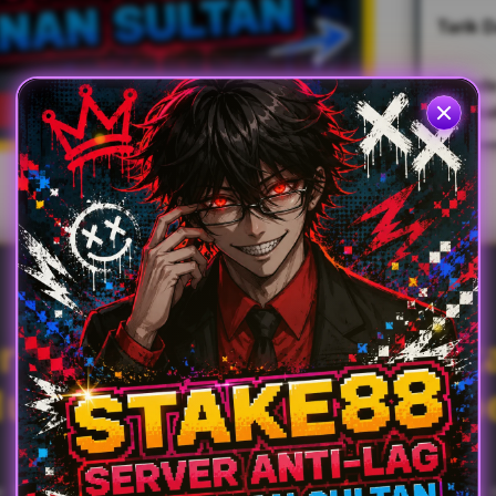
Tarik 
Metod
DAFTAR
Transa
rmain Daring Kelas A
ulus dan Fasilitas Sup
me VVIP yang dirancang khusus untuk memastikan pemain 