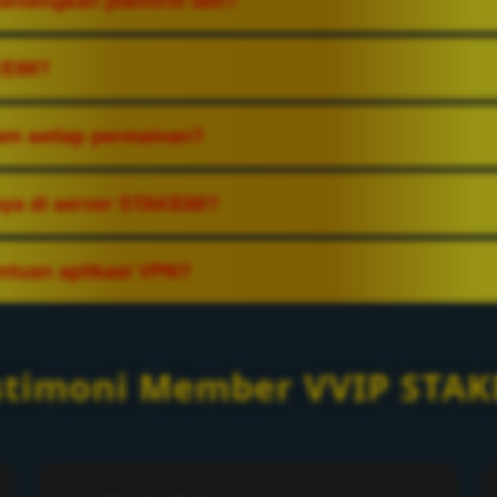
andingkan platform lain?
yang dirancang dengan teknologi server anti-lag generas
AKE88?
ndar pelayanan sultan yang memprioritaskan kenyamanan 
agai jalur privasi bebas hambatan yang diperbarui secara s
am setiap permainan?
e dalam ekosistem permainan dengan lancar dan sangat 
Fair Play 100% dengan algoritma terverifikasi untuk selu
aya di server STAKE88?
as operasional dan transparansi hasil adalah komitmen m
eh protokol enkripsi data setara perbankan yang berlapis. 
ntuan aplikasi VPN?
pat segala celah dari ancaman peretasan maupun akses ile
 proaktif melakukan pemeliharaan dan optimasi routing 
ser perangkat pintar maupun desktop menggunakan kone
stimoni Member VVIP STAK