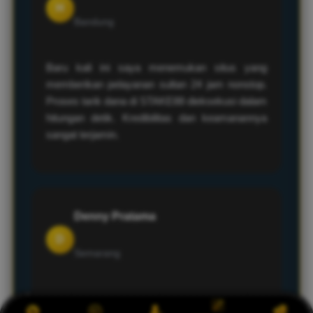
H
Bandung
Baru kali ini saya menemukan situs yang
memberikan pelayanan sultan 24 jam nonstop.
Proses tarik dana di STAKE88 dieksekusi dalam
hitungan detik. Kredibilitas dan keamanannya
sangat terjamin.
Denny Pratama
D
Semarang
Saya sangat mengutamakan privasi data, dan