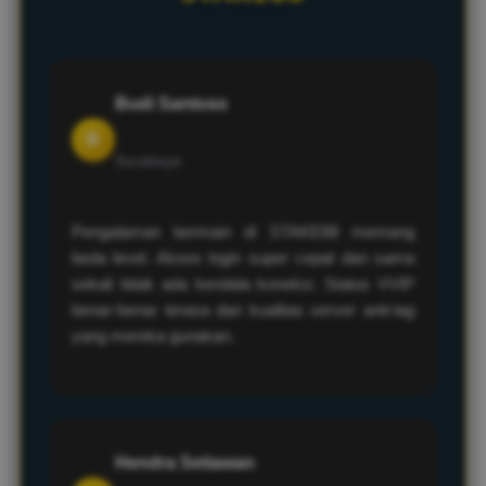
yang tidak berkepentingan.
dengan sangat cepat melalui browser
perangkat pintar maupun desktop
menggunakan koneksi internet penyedia
layanan lokal tanpa hambatan apa pun.
Budi Santoso
B
Surabaya
Pengalaman bermain di STAKE88 memang
beda level. Akses login super cepat dan sama
sekali tidak ada kendala koneksi. Status VVIP
benar-benar terasa dari kualitas server anti-lag
yang mereka gunakan.
Hendra Setiawan