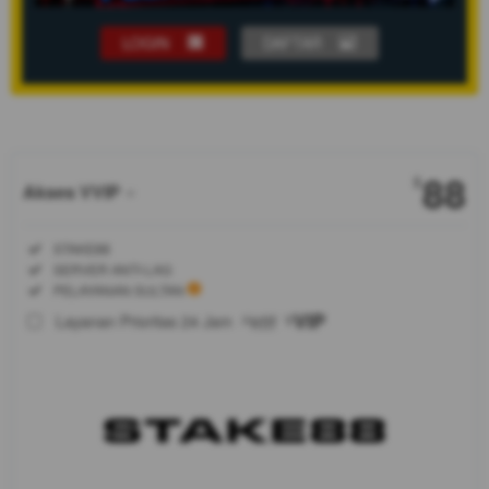
LOGIN
DAFTAR
Show More
88
$
Akses VVIP
Akses
Included:
STAKE88
VVIP
Included:
SERVER ANTI-LAG
SELECTED
Included:
PELAYANAN SULTAN
88
$
ktif
VIP
Layanan Prioritas 24 Jam
A
V
Bergabunglah
di STAKE88,
situs game
VVIP yang
ditenagai
server anti-
lag paling