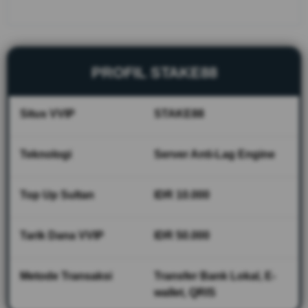
responsif.
Rasakan
kemewahan
pelayanan
sultan tanpa
PROFIL STAKE88
henti untuk
jaminan
taruhan yang
Situs VVIP
STAKE88
aman dan
eksklusif.
Teknologi
Server Anti-Lag Engine
L
i
Top Up Sultan
IDR 10.000
h
a
t
Tarik Dana VVIP
IDR 50.000
d
e
t
Metode Transaksi
Transfer Bank Lokal, E-
a
wallet, QRIS
i