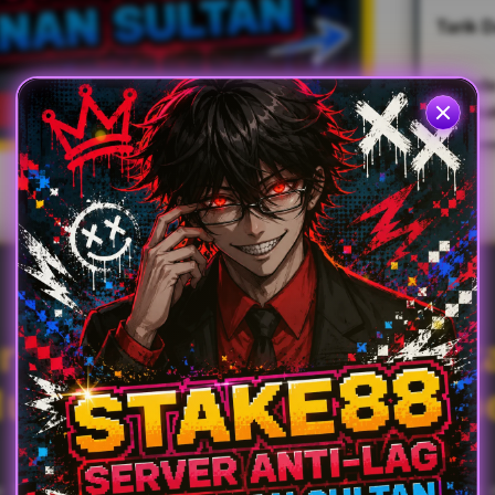
Tarik 
Metod
DAFTAR
Transa
rmain Daring Kelas A
ulus dan Fasilitas Sup
me VVIP yang dirancang khusus untuk memastikan pemain 