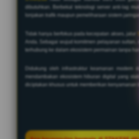
dibutuhkan. Berbekal teknologi server anti-lag mut
lonjakan trafik maupun pemeliharaan sistem jaringa
Tidak hanya berfokus pada kecepatan akses, jalur
Anda. Sebagai wujud komitmen pelayanan sultan, s
terhubung ke dalam ekosistem permainan tanpa hamb
Didukung oleh infrastruktur keamanan modern d
mendambakan ekosistem hiburan digital yang stabi
diciptakan khusus untuk memberikan kenyamanan be