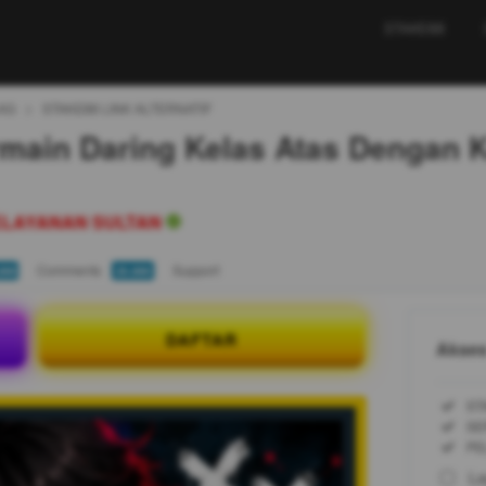
STAKE88
AG
STAKE88 LINK ALTERNATIF
main Daring Kelas Atas Dengan 
ELAYANAN SULTAN
Comments
Support
888
28.888
DAFTAR
Akses
Akse
Inc
ST
Inc
Berg
SE
Inc
PE
yang 
resp
La