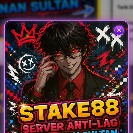
Tarik 
Metod
DAFTAR
Transa
rmain Daring Kelas A
ulus dan Fasilitas Sup
me VVIP yang dirancang khusus untuk memastikan pemain 