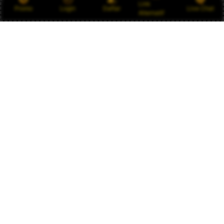
infrastruktur enkripsi dari STAKE88 menjawab
Link
Promo
Login
Daftar
Live Chat
Alternatif
keraguan saya. Link alternatifnya selalu
responsif, menjadikan pengalaman bermain jauh
lebih eksklusif dan aman.