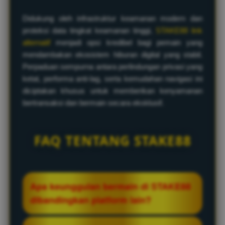
Didukung oleh infrastruktur keamanan modern dan
proteksi data tingkat keamanan tinggi,
STAKE88 link
alternatif
menjadi opsi kredibel bagi pemain yang
mendambakan ekosistem hiburan digital yang stabil.
Perpaduan sempurna antara perlindungan privasi yang
ketat, performa anti-lag, serta kemudahan navigasi ini
diciptakan khusus untuk memberikan kenyamanan
bertransaksi dan bermain secara eksklusif.
FAQ TENTANG STAKE88
Apa keunggulan bermain di STAKE88
dibandingkan platform lain?
STAKE88 merupakan situs game VVIP