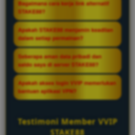
Bagaimana cara kerja link alternatif
eksklusif yang dirancang dengan teknologi
STAKE88?
server anti-lag generasi terbaru. Kami
memberikan jaminan stabilitas permainan
Akses link alternatif STAKE88 difungsikan
Apakah STAKE88 menjamin keadilan
tanpa jeda, dipadukan dengan standar
sebagai jalur privasi bebas hambatan yang
dalam setiap permainan?
pelayanan sultan yang memprioritaskan
diperbarui secara sistematis. Infrastruktur
kenyamanan serta keamanan member
ini memastikan setiap pemain kelas VVIP
Tentu saja. Kami mengimplementasikan
Seberapa aman data pribadi dan
secara profesional.
tetap dapat terhubung ke dalam
sistem Fair Play 100% dengan algoritma
saldo saya di server STAKE88?
ekosistem permainan dengan lancar dan
terverifikasi untuk seluruh portofolio
sangat aman, terhindar dari kendala
hiburan yang tersedia. Sebagai penyedia
Infrastruktur server anti-lag kami
Apakah akses login VVIP memerlukan
jaringan atau pemblokiran wilayah.
layanan berstandar sultan, integritas
didukung oleh protokol enkripsi data
bantuan aplikasi VPN?
operasional dan transparansi hasil adalah
setara perbankan yang berlapis. Seluruh
komitmen mutlak yang terus dikawal ketat
rekam jejak privasi dan transaksi saldo
Sama sekali tidak. Tim engineer kami
oleh tim audit kami.
member diproteksi secara absolut,
secara proaktif melakukan pemeliharaan
Testimoni Member VVIP
menutup rapat segala celah dari ancaman
dan optimasi routing jaringan. Anda dapat
peretasan maupun akses ilegal oleh pihak
mengakses halaman login STAKE88
STAKE88