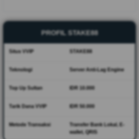
responsif.
Rasakan
kemewahan
pelayanan
sultan tanpa
PROFIL STAKE88
henti untuk
jaminan
taruhan yang
Situs VVIP
STAKE88
aman dan
eksklusif.
Teknologi
Server Anti-Lag Engine
L
i
Top Up Sultan
IDR 10.000
h
a
t
Tarik Dana VVIP
IDR 50.000
d
e
t
Metode Transaksi
Transfer Bank Lokal, E-
a
wallet, QRIS
i