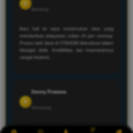
H
Bandung
Baru kali ini saya menemukan situs yang
memberikan pelayanan sultan 24 jam nonstop.
Proses tarik dana di STAKE88 dieksekusi dalam
hitungan detik. Kredibilitas dan keamanannya
sangat terjamin.
Denny Pratama
D
Semarang
Saya sangat mengutamakan privasi data, dan