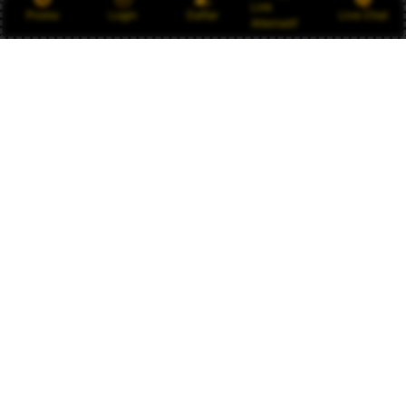
infrastruktur enkripsi dari STAKE88 menjawab
Link
Promo
Login
Daftar
Live Chat
Alternatif
keraguan saya. Link alternatifnya selalu
responsif, menjadikan pengalaman bermain jauh
lebih eksklusif dan aman.