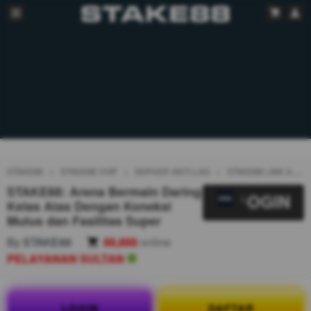
STAKE88
STAKE88 VVIP
SERVER ANTI-LAG
STAKE88 LINK ALTERNATIF
STAKE88: Arena Bermain Daring
OGIN
L
Kelas Atas Dengan Koneksi
Mulus dan Fasilitas Super
By
STAKE88
88,888
online
PELAYANAN SULTAN
LOGIN
DAFTAR