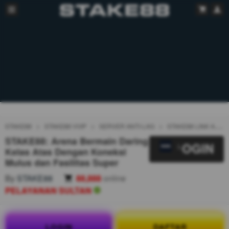
STAKE88
STAKE88 VVIP
SERVER ANTI-LAG
STAKE88 LINK ALTERNATIF
STAKE88: Arena Bermain Daring
OGIN
L
Kelas Atas Dengan Koneksi
Mulus dan Fasilitas Super
By
STAKE88
88,888
online
PELAYANAN SULTAN
LOGIN
DAFTAR