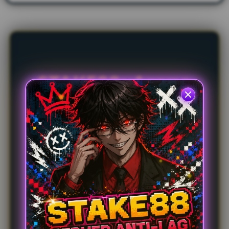
l
l
i
s
e
n
s
STAKE88: Arena
i
Bermain Daring
Kelas Atas
Dengan Koneksi
Mulus dan
Fasilitas Super