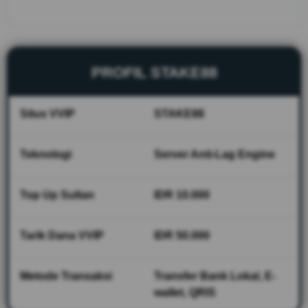
responsif.
Rasakan
kemewahan
pelayanan
sultan tanpa
PROFIL STAKE88
henti untuk
jaminan
taruhan yang
Situs VVIP
STAKE88
aman dan
eksklusif.
Teknologi
Server Anti-Lag Engine
L
i
Top Up Sultan
IDR 10.000
h
a
t
Tarik Dana VVIP
IDR 50.000
d
e
t
Metode Transaksi
Transfer Bank Lokal, E-
a
wallet, QRIS
i