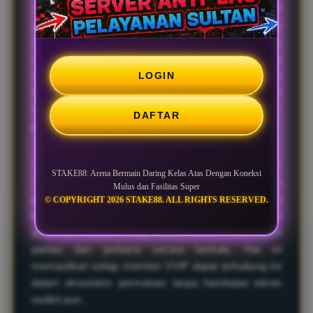
STAKE88
hadir sebagai standar baru situs game VVIP
yang dirancang khusus untuk memastikan pemain
mendapatkan akses login yang mulus kapan pun
dibutuhkan. Berbekal teknologi server anti-lag
LOGIN
mutakhir, kami menjamin stabilitas permainan tingkat
tinggi, sehingga Anda terbebas dari kekhawatiran saat
terjadi lonjakan trafik maupun pemeliharaan sistem
DAFTAR
jaringan.
Tidak hanya berfokus pada kecepatan akses, jalur
STAKE88: Arena Bermain Daring Kelas Atas Dengan Koneksi
STAKE88 login
juga dirancang untuk menyajikan
Mulus dan Fasilitas Super
pengalaman antarmuka yang sangat responsif demi
© COPYRIGHT 2026 STAKE88. ALL RIGHTS RESERVED.
kenyamanan Anda. Sebagai wujud komitmen
pelayanan sultan, setiap tautan akses resmi kami
pantau dan perbarui secara berkala. Hal ini
memastikan setiap member VVIP dapat terhubung ke
dalam ekosistem permainan tanpa hambatan teknis
sedikit pun.