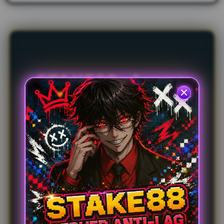
l
l
i
s
e
n
s
STAKE88: Arena
i
Bermain Daring
Kelas Atas
Dengan Koneksi
Mulus dan
Fasilitas Super