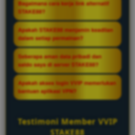
Bagaimana cara kerja link alternatif
eksklusif yang dirancang dengan teknologi
STAKE88?
server anti-lag generasi terbaru. Kami
memberikan jaminan stabilitas permainan
Akses link alternatif STAKE88 difungsikan
Apakah STAKE88 menjamin keadilan
tanpa jeda, dipadukan dengan standar
sebagai jalur privasi bebas hambatan yang
dalam setiap permainan?
pelayanan sultan yang memprioritaskan
diperbarui secara sistematis. Infrastruktur
kenyamanan serta keamanan member
ini memastikan setiap pemain kelas VVIP
Tentu saja. Kami mengimplementasikan
Seberapa aman data pribadi dan
secara profesional.
tetap dapat terhubung ke dalam
sistem Fair Play 100% dengan algoritma
saldo saya di server STAKE88?
ekosistem permainan dengan lancar dan
terverifikasi untuk seluruh portofolio
sangat aman, terhindar dari kendala
hiburan yang tersedia. Sebagai penyedia
Infrastruktur server anti-lag kami
Apakah akses login VVIP memerlukan
jaringan atau pemblokiran wilayah.
layanan berstandar sultan, integritas
didukung oleh protokol enkripsi data
bantuan aplikasi VPN?
operasional dan transparansi hasil adalah
setara perbankan yang berlapis. Seluruh
komitmen mutlak yang terus dikawal ketat
rekam jejak privasi dan transaksi saldo
Sama sekali tidak. Tim engineer kami
oleh tim audit kami.
member diproteksi secara absolut,
secara proaktif melakukan pemeliharaan
Testimoni Member VVIP
menutup rapat segala celah dari ancaman
dan optimasi routing jaringan. Anda dapat
peretasan maupun akses ilegal oleh pihak
mengakses halaman login STAKE88
STAKE88