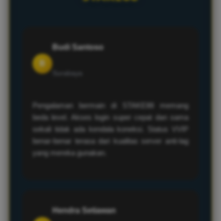
yang tidak berkepentingan.
dengan sangat cepat melalui browser
perangkat pintar maupun desktop
menggunakan koneksi internet penyedia
layanan lokal tanpa hambatan apa pun.
Budi Santoso
B
Surabaya
Pengalaman bermain di STAKE88 memang
beda level. Akses login super cepat dan sama
sekali tidak ada kendala koneksi. Status VVIP
benar-benar terasa dari kualitas server anti-lag
yang mereka gunakan.
Hendra Setiawan