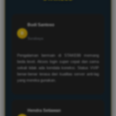
yang tidak berkepentingan.
dengan sangat cepat melalui browser
perangkat pintar maupun desktop
menggunakan koneksi internet penyedia
layanan lokal tanpa hambatan apa pun.
Budi Santoso
B
Surabaya
Pengalaman bermain di STAKE88 memang
beda level. Akses login super cepat dan sama
sekali tidak ada kendala koneksi. Status VVIP
benar-benar terasa dari kualitas server anti-lag
yang mereka gunakan.
Hendra Setiawan