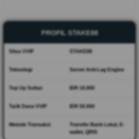
responsif.
Rasakan
kemewahan
pelayanan
sultan tanpa
PROFIL STAKE88
henti untuk
jaminan
taruhan yang
Situs VVIP
STAKE88
aman dan
eksklusif.
Teknologi
Server Anti-Lag Engine
L
i
Top Up Sultan
IDR 10.000
h
a
t
Tarik Dana VVIP
IDR 50.000
d
e
t
Metode Transaksi
Transfer Bank Lokal, E-
a
wallet, QRIS
i