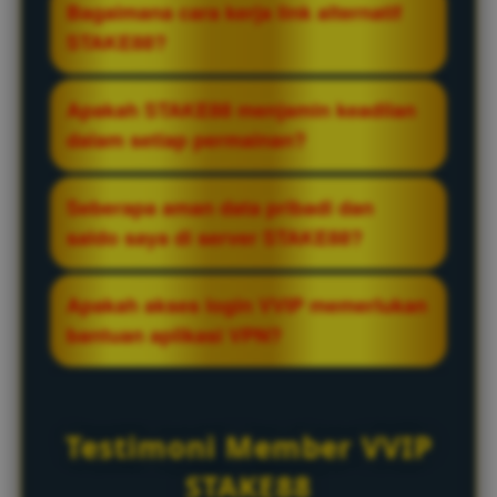
Bagaimana cara kerja link alternatif
eksklusif yang dirancang dengan teknologi
STAKE88?
server anti-lag generasi terbaru. Kami
memberikan jaminan stabilitas permainan
Akses link alternatif STAKE88 difungsikan
Apakah STAKE88 menjamin keadilan
tanpa jeda, dipadukan dengan standar
sebagai jalur privasi bebas hambatan yang
dalam setiap permainan?
pelayanan sultan yang memprioritaskan
diperbarui secara sistematis. Infrastruktur
kenyamanan serta keamanan member
ini memastikan setiap pemain kelas VVIP
Tentu saja. Kami mengimplementasikan
Seberapa aman data pribadi dan
secara profesional.
tetap dapat terhubung ke dalam
sistem Fair Play 100% dengan algoritma
saldo saya di server STAKE88?
ekosistem permainan dengan lancar dan
terverifikasi untuk seluruh portofolio
sangat aman, terhindar dari kendala
hiburan yang tersedia. Sebagai penyedia
Infrastruktur server anti-lag kami
Apakah akses login VVIP memerlukan
jaringan atau pemblokiran wilayah.
layanan berstandar sultan, integritas
didukung oleh protokol enkripsi data
bantuan aplikasi VPN?
operasional dan transparansi hasil adalah
setara perbankan yang berlapis. Seluruh
komitmen mutlak yang terus dikawal ketat
rekam jejak privasi dan transaksi saldo
Sama sekali tidak. Tim engineer kami
oleh tim audit kami.
member diproteksi secara absolut,
secara proaktif melakukan pemeliharaan
Testimoni Member VVIP
menutup rapat segala celah dari ancaman
dan optimasi routing jaringan. Anda dapat
peretasan maupun akses ilegal oleh pihak
mengakses halaman login STAKE88
STAKE88