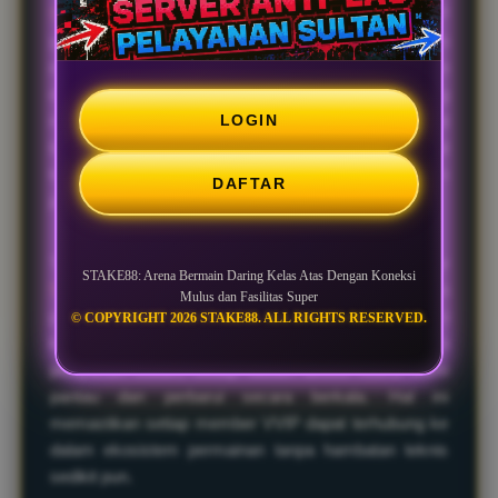
STAKE88
hadir sebagai standar baru situs game VVIP
yang dirancang khusus untuk memastikan pemain
mendapatkan akses login yang mulus kapan pun
dibutuhkan. Berbekal teknologi server anti-lag
LOGIN
mutakhir, kami menjamin stabilitas permainan tingkat
tinggi, sehingga Anda terbebas dari kekhawatiran saat
terjadi lonjakan trafik maupun pemeliharaan sistem
DAFTAR
jaringan.
Tidak hanya berfokus pada kecepatan akses, jalur
STAKE88: Arena Bermain Daring Kelas Atas Dengan Koneksi
STAKE88 login
juga dirancang untuk menyajikan
Mulus dan Fasilitas Super
pengalaman antarmuka yang sangat responsif demi
© COPYRIGHT 2026 STAKE88. ALL RIGHTS RESERVED.
kenyamanan Anda. Sebagai wujud komitmen
pelayanan sultan, setiap tautan akses resmi kami
pantau dan perbarui secara berkala. Hal ini
memastikan setiap member VVIP dapat terhubung ke
dalam ekosistem permainan tanpa hambatan teknis
sedikit pun.