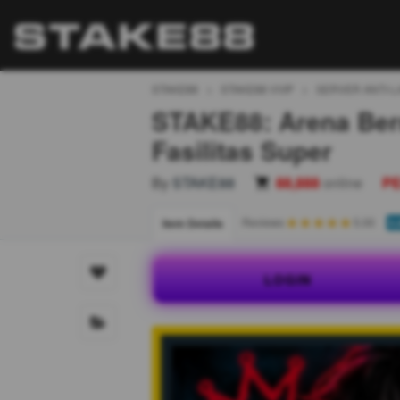
STAKE88
STAKE88 VVIP
SERVER ANTI-L
STAKE88: Arena Ber
Fasilitas Super
By
STAKE88
88,888
online
P
5.00
Reviews
5.00
Item Details
8,
stars
LOGIN