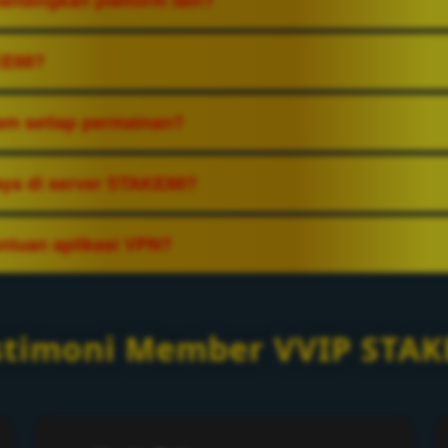
andingkan platform lain?
yang dirancang dengan teknologi server anti-lag generas
AKE88?
ndar pelayanan sultan yang memprioritaskan kenyamanan 
agai jalur privasi bebas hambatan yang diperbarui secara s
am setiap permainan?
e dalam ekosistem permainan dengan lancar dan sangat 
Fair Play 100% dengan algoritma terverifikasi untuk selu
aya di server STAKE88?
as operasional dan transparansi hasil adalah komitmen m
eh protokol enkripsi data setara perbankan yang berlapis. 
ntuan aplikasi VPN?
pat segala celah dari ancaman peretasan maupun akses ile
 proaktif melakukan pemeliharaan dan optimasi routing 
ser perangkat pintar maupun desktop menggunakan kone
stimoni Member VVIP STAK