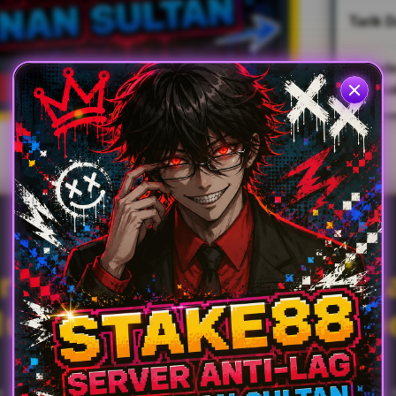
Tarik 
Metod
DAFTAR
Transa
rmain Daring Kelas A
ulus dan Fasilitas Sup
me VVIP yang dirancang khusus untuk memastikan pemain 