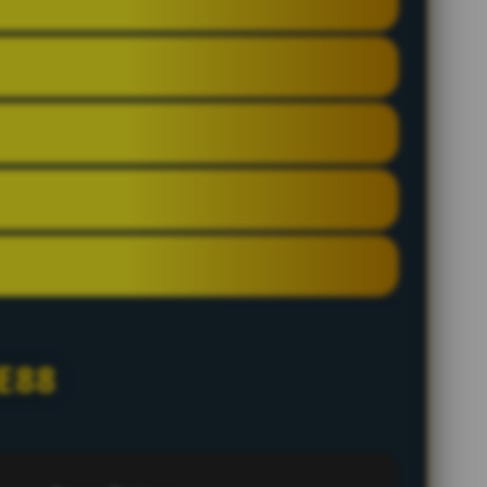
i terbaru. Kami memberikan jaminan stabilitas
serta keamanan member secara profesional.
istematis. Infrastruktur ini memastikan setiap
aman, terhindar dari kendala jaringan atau
ruh portofolio hiburan yang tersedia. Sebagai
utlak yang terus dikawal ketat oleh tim audit
Seluruh rekam jejak privasi dan transaksi saldo
gal oleh pihak yang tidak berkepentingan.
jaringan. Anda dapat mengakses halaman login
ksi internet penyedia layanan lokal tanpa
E88