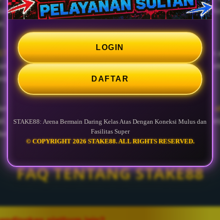
akhir, kami menjamin stabilitas permainan tingkat tinggi, se
n.
LOGIN
STAKE88 login
juga dirancang untuk menyajikan pengalaman 
etiap tautan akses resmi kami pantau dan perbarui secara ber
DAFTAR
atan teknis sedikit pun.
an proteksi data tingkat keamanan tinggi,
STAKE88 link alt
l. Perpaduan sempurna antara perlindungan privasi yang ketat
STAKE88: Arena Bermain Daring Kelas Atas Dengan Koneksi Mulus dan
Fasilitas Super
rtransaksi dan bermain secara eksklusif.
© COPYRIGHT 2026 STAKE88. ALL RIGHTS RESERVED.
FAQ TENTANG STAKE88