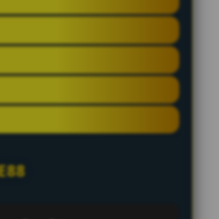
i terbaru. Kami memberikan jaminan stabilitas
serta keamanan member secara profesional.
istematis. Infrastruktur ini memastikan setiap
aman, terhindar dari kendala jaringan atau
ruh portofolio hiburan yang tersedia. Sebagai
utlak yang terus dikawal ketat oleh tim audit
Seluruh rekam jejak privasi dan transaksi saldo
gal oleh pihak yang tidak berkepentingan.
jaringan. Anda dapat mengakses halaman login
ksi internet penyedia layanan lokal tanpa
E88