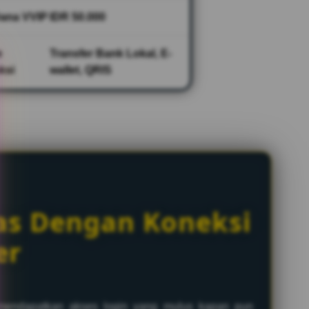
Dana VVIP
IDR 50.000
e
Transfer Bank Lokal, E-
ksi
wallet, QRIS
tas Dengan Koneksi
er
mendapatkan akses login yang mulus kapan pun