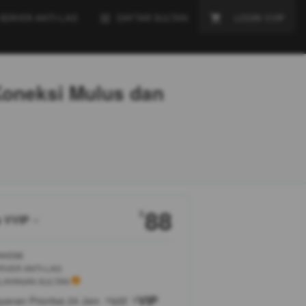
SERVER ANTI-LAG
DAFTAR SULTAN
LOGIN VVIP
Koneksi Mulus dan
88
$
 VVIP
88
s VVIP
$
SELECTED
luded:
AKE88
luded:
abunglah di STAKE88, situs game VVIP
RVER ANTI-LAG
luded:
LAYANAN SULTAN
ditenagai server anti-lag paling
onsif. Rasakan kemewahan pelayanan
ktif
VIP
yanan Prioritas 24 Jam
A
V